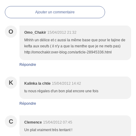
Ajouter un commentaire
O
Omo_Chakir
15/04/2012 21:32
Mhhh un délice et c aussi la même base que pour le tajine de
kefta aux oeufs ( il n'y a que la menthe que je ne mets pas)
http://omochakir.over-blog.com/article-28945336.html
Répondre
K
Kalinka la chtie
15/04/2012 14:42
tu nous régales d'un bon plat encore une fois
Répondre
C
Clemence
15/04/2012 07:45
Un plat vraiment très tentant !