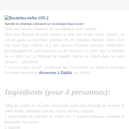
Vaisselle en céramique à découvrir
sur ma boutique Akana Ceram
Voila une version orientale de nos ballekes sauce tomate!
Mon ami Renaud en avait amené un plat lors d’une soirée ‘buffet’, et
j’avais gardé un excellent souvenir de ces boulettes épicées, cuites dans
une sauce bien relevée et à aux saveurs d’herbes fraiches, simplement
accompagnées de pain marocain ou de semoule. Le petit ‘plu’ irrésistible
de ce plat c’est le mélange de menthe, herbes et cumin dans la sauce
tomate…. succulent!
C’est la recette ‘au pif’ de Renaud que j’ai réalisée ici, inspirée aussi par
la cuisine marocaine
découverte à Dakhla
: un délice!
Ingrédients (pour 4 personnes):
500g de viande de mouton assaisonnée
kefta
(ou mélange de mouton et
bœuf haché, coriandre fraiche, cumin, piment, oignon)
1 petite boite de tomates en cubes (ou 3 tomates fraiches mondées et
épépinées, en saison)
2 oignons