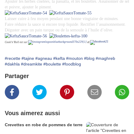
Ajouter les herbes ciselées, la passatta, et les boulettes. Assaisonner de sel
et poivre, ajouter le piment.
Laisser cuire à feu moyen pendant une bonne vingtaine de minutes.
Faire réduire la sauce si encore trop liquide. Rectifier l’assaisonnement.
Déguster avec un pain turque ou de la semoule à l’huile d’olive.
Cook’n’Roll est sur
et
#recette
#tajine
#agneau
#kefta
#mouton
#blog
#maghreb
#dakhla
#dreamkite
#boulette
#foodblog
Partager
Vous aimerez aussi
Crevettes en robe de pommes de terre