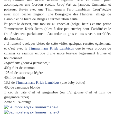
accompagner une Gordon Scotch; Croq’Vert au jambon, Emmental et
poireaux étuvés avec une Timmermans Faro Lambicus; Croq’Veggie
avec mon pêcher mignon: une Bourgogne des Flandres, alliage de
Lambic et de bière de Bruges à fermentation haute!
Et pour le dessert, une mousse au chocolat (belge, hein!) et une petite
Timmermans Kriek Retro (c’est à dire peu sucrée) dont l’acidité et le
fruité viennent parfaitement s’accorder au gras et aux saveurs torréfiées
du chocolat…
J’ai ramené quelques bières de cette visite, quelques recettes également,
et c’est avec la
Timmermans Kriek Lambicus
que je vous propose de
cuisiner ce saumon enrobé d’une sauce teriyaki légèrement fruitée et
houblonnée!
Ingrédients (pour 4 personnes):
400g filet de saumon
125ml de sauce soja légère
40ml de mirin
18cl de
Timmermans Kriek Lambicus
(une baby bottle)
40g de cassonade blonde
1 càc de pâte d’ail et gingembre (ou 1/2 gousse d’ail et 1cm de
gingembre râpés)
Zeste d’1/4 orange