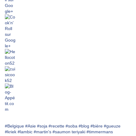
#Belgique
#Asie
#soja
#recette
#soba
#blog
#bière
#gueuze
#kriek
#lambic
#martin's
#saumon teriyaki
#timmermans