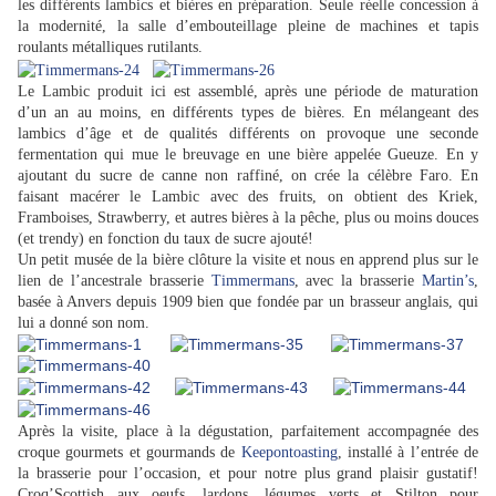
les différents lambics et bières en préparation. Seule réelle concession à
la modernité, la salle d’embouteillage pleine de machines et tapis
roulants métalliques rutilants.
Le Lambic produit ici est assemblé, après une période de maturation
d’un an au moins, en différents types de bières. En mélangeant des
lambics d’âge et de qualités différents on provoque une seconde
fermentation qui mue le breuvage en une bière appelée Gueuze. En y
ajoutant du sucre de canne non raffiné, on crée la célèbre Faro. En
faisant macérer le Lambic avec des fruits, on obtient des Kriek,
Framboises, Strawberry, et autres bières à la pêche, plus ou moins douces
(et trendy) en fonction du taux de sucre ajouté!
Un petit musée de la bière clôture la visite et nous en apprend plus sur le
lien de l’ancestrale brasserie
Timmermans
, avec la brasserie
Martin’s
,
basée à Anvers depuis 1909 bien que fondée par un brasseur anglais, qui
lui a donné son nom.
Après la visite, place à la dégustation, parfaitement accompagnée des
croque gourmets et gourmands de
Keepontoasting
, installé à l’entrée de
la brasserie pour l’occasion, et pour notre plus grand plaisir gustatif!
Croq’Scottish aux oeufs, lardons, légumes verts et Stilton pour