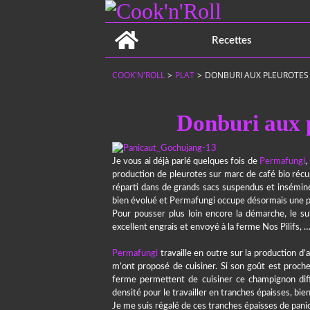
Home
Recettes
COOK'N'ROLL
>
PLAT
>
DONBURI AUX PLEUROTES
Donburi aux 
Je vous ai déjà parlé quelques fois de
Permafungi
,
production de pleurotes sur marc de café bio récup
réparti dans de grands sacs suspendus et insémin
bien évolué et Permafungi occupe désormais une pa
Pour pousser plus loin encore la démarche, le s
excellent engrais et envoyé à la ferme Nos Pilifs, 
Permafungi
travaille en outre sur la production d’
m’ont proposé de cuisiner. Si son goût est proche 
ferme permettent de cuisiner ce champignon dif
densité pour le travailler en tranches épaisses, bi
Je me suis régalé de ces tranches épaisses de panic