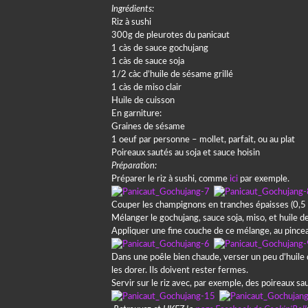
Ingrédients:
Riz à sushi
300g de pleurotes du panicaut
1 càs de sauce gochujang
1 càs de sauce soja
1/2 càc d’huile de sésame grillé
1 càs de miso clair
Huile de cuisson
En garniture:
Graines de sésame
1 oeuf par personne – mollet, parfait, ou au plat
Poireaux sautés au soja et sauce hoisin
Préparation:
Préparer le riz à sushi, comme
ici
par exemple.
Couper les champignons en tranches épaisses (0,5 à
Mélanger le gochujang, sauce soja, miso, et huile de
Appliquer une fine couche de ce mélange, au pince
Dans une poêle bien chaude, verser un peu d’huile d
les dorer. Ils doivent rester fermes.
Servir sur le riz avec, par exemple, des poireaux s