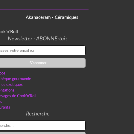
Akanaceram - Céramiques
Newsletter - ABONNE-toi !
pos
othèque gourmande
ries exotiques
ntations
oyages de Cook'n'Roll
as
urants
Recherche