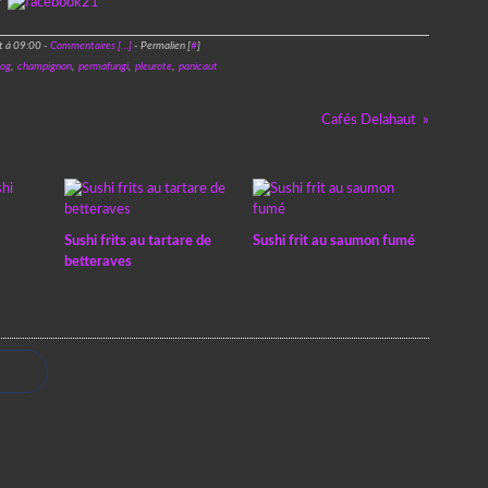
:
t à 09:00 -
Commentaires [
…
]
- Permalien [
#
]
log
,
champignon
,
permafungi
,
pleurote
,
panicaut
Cafés Delahaut
Sushi frits au tartare de
Sushi frit au saumon fumé
betteraves