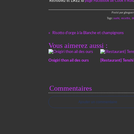
Retrouvez et LIKEZ la
page Facebook de Cook’n’Roll
Posté par gbogaer
Tags:
sushi
,
recette
,
b
Risotto d’orge à la Blanche et champignons
Vous aimerez aussi :
Onigiri thon ail des ours
{Restaurant} Tenshi
Commentaires
Ajouter un commentaire