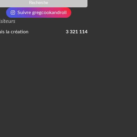
Suivre gregcookandroll
isiteurs
is la création
3 321 114