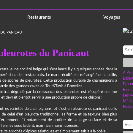
Restaurants
Voyages
 DU PANICAUT
15 octobre 2016
pleurotes du Panicaut
 cette jeune société belge qui s’est lancé il y a quelques années dans la
A Pro
éré dans des restaurants. Le marc récolté est mélangé à de la paille,
Bibli
é de spores de pleurotes. Cette production durable de champignons a
Epice
rtie des grandes caves de Tour&Taxis à Bruxelles.
Ferme
ubstrat dégradé par la croissance des pleurotes est récupéré comme
Les V
… et devrait bientôt servir à une production propre de chicons!
Médi
Resta
autres variétés de champignons, et c’est un pleurote du panicaut qu’ils
de celui d’un pleurote traditionnel, sa forme et sa texture bien plus
féremment. Et notamment de profiter de sa large surface et de sa
en fermes sous la dent, mais néanmoins juteuses.
auts enrobés d’épices asiatiques et simplement saisis à la poêle.