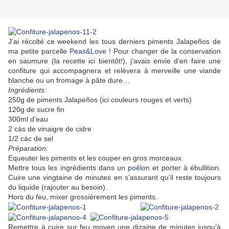
J’ai récolté ce weekend les tous derniers piments Jalapeños de
ma petite parcelle
Peas&Love
! Pour changer de la conservation
en saumure (la recette ici bientôt!), j’avais envie d’en faire une
confiture qui accompagnera et relèvera à merveille une viande
blanche ou un fromage à pâte dure…
Ingrédients:
250g de piments Jalapeños (ici couleurs rouges et verts)
120g de sucre fin
300ml d’eau
2 càs de vinaigre de cidre
1/2 càc de sel
Préparation:
Equeuter les piments et les couper en gros morceaux.
Mettre tous les ingrédients dans un
poêlon
et porter à ébullition.
Cuire une vingtaine de minutes en s’assurant qu’il reste toujours
du liquide (rajouter au besoin).
Hors du feu, mixer grossièrement les piments.
Remettre à cuire sur feu moyen une dizaine de minutes jusqu’à