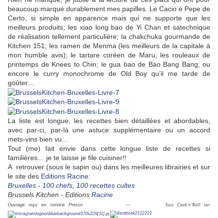
beaucoup marqué durablement mes papilles. Le Cacio é Pepe de
Certo, si simple en apparence mais qui ne supporte que les
meilleurs produits; les xiao long bao de Yi Chan et satechnique
de réalisation tellement particulière; la chakchuka gourmande de
Kitchen 151; les ramen de Menma (les meilleurs de la capitale à
mon humble avis); le tartare coréen de Maru; les rouleaux de
printemps de Knees to Chin; le gua bao de Bao Bang Bang; ou
encore le curry monochrome de Old Boy qu’il me tarde de
goûter…
La liste est longue, les recettes bien détaillées et abordables,
avec par-ci, par-là une astuce supplémentaire ou un accord
mets-vins bien vu…
Tout (me) fait envie dans cette longue liste de recettes si
familières… je te laisse je file cuisiner!!
A retrouver (sous le sapin ou) dans les meilleures librairies et sur
le site des
Editions Racine
:
Bruxelles - 100 chefs, 100 recettes cultes
Brussels Kitchen - Editions
Racine
Ouvrage reçu en service Presse ----
Suis Cook’n’Roll sur
et