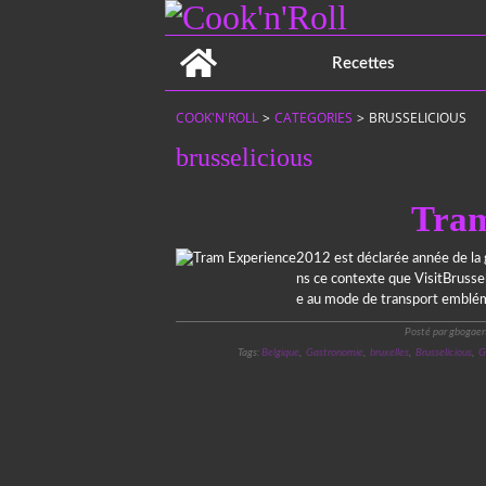
Home
Recettes
COOK'N'ROLL
>
CATEGORIES
>
BRUSSELICIOUS
brusselicious
Tram
2012 est déclarée année de la g
ns ce contexte que VisitBrussel
e au mode de transport embléma
Posté par gbogaer
Tags:
Belgique
,
Gastronomie
,
bruxelles
,
Brusselicious
,
G