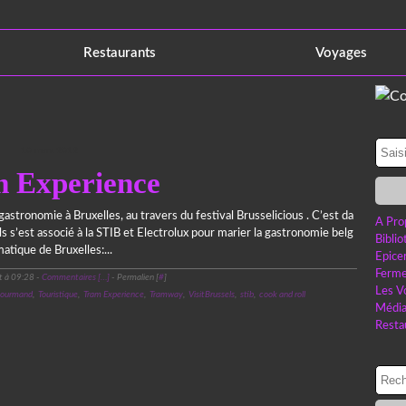
Restaurants
Voyages
10 mars 2012
 Experience
astronomie à Bruxelles, au travers du festival Brusselicious . C’est da
A Pro
s s’est associé à la STIB et Electrolux pour marier la gastronomie belg
Bibli
tique de Bruxelles:...
Epice
Ferme
t à 09:28 -
Commentaires [
…
]
- Permalien [
#
]
Les V
ourmand
,
Touristique
,
Tram Experience
,
Tramway
,
VisitBrussels
,
stib
,
cook and roll
Médi
Resta