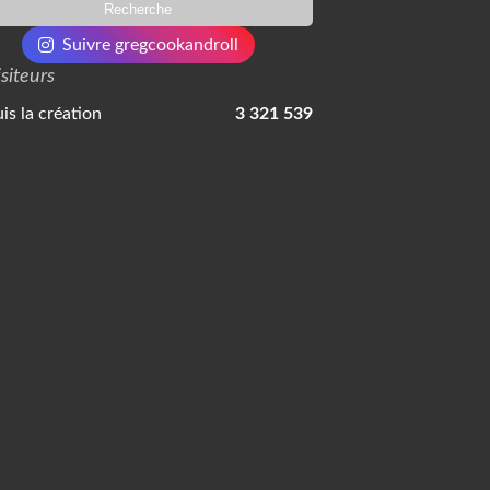
Suivre gregcookandroll
isiteurs
is la création
3 321 539