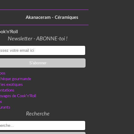
Akanaceram - Céramiques
Newsletter - ABONNE-toi !
pos
othèque gourmande
ries exotiques
ntations
oyages de Cook'n'Roll
as
urants
Recherche