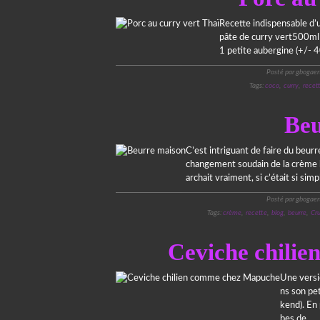
Recette indispensable d’u
pâte de curry vert500ml 
1 petite aubergine (+/- 4
Posté par gbogaer
Tags:
coco
,
curry
,
recet
Beu
C’est intriguant de faire du beurr
changement soudain de la crème bat
archait vraiment, si c’était si simple
Posté par gbogaer
Tags:
crème
,
recette
,
blog
,
beurre
,
Cr
Ceviche chili
Une versi
ns son pet
kend). En 
bes de...