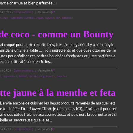
artie charnue et bien parfumée...
t à 07:32 -
Commentaires [
…
]
- Permalien [
#
]
e
,
blog
,
vegetarien
,
summer
,
vegan
,
legume
,
ete
,
artichaut
18 août 2020
 de coco - comme un Bounty
’ai craqué pour cette recette très, très simple glanée il y a bien longte
ps dans un Elle à Table … Trois ingrédients et quelques dizaines de mi
utes pour réaliser ces petites bouchées fondantes et juste parfaites a
ec un petit café serré ;-) Je les...
t à 09:09 -
Commentaires [
…
]
- Permalien [
#
]
o
,
mignardises
,
Praline
,
recette
,
blog
,
bounty
,
bouchee
13 août 2020
te jaune à la menthe et feta
L’envie encore de cuisiner les beaux produits ramenés de ma cueillett
e à l’Hof Ter Dreef (avec Elliott, je t'en parlais ICI), j’étais parti pour ref
aire des pâtes fraîches aux courgettes… et puis non, la courgette est si
belle et savoureuse qu’elle se...
t à 15:44 -
Commentaires [
…
]
- Permalien [
#
]