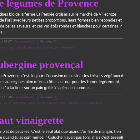
e légumes de Provence
ines bio de la ferme La Pensée croisés sur le marché de Villecroze
 de l’œil avec leurs petites proportions, leurs formes bien rebondies et
e belles saveurs, et ces variétés rondes et blanches pour certaines, r
s...
t à 09:07 -
Commentaires [
…
]
- Permalien [
#
]
ence
,
thai
,
thailande
,
Aubergine
,
redcurry
,
fermelapensee
21 août 2020
ubergine provençal
n Provence, c’est toujours l’occasion de cuisiner les trésors végétaux d
 des aubergines bien mûres, rôties au four pour les fumer légèrement,
iar’ à tartiner sur un pain grillé à l’apéro, ou comme...
t à 18:48 -
Commentaires [
…
]
- Permalien [
#
]
ce
,
sauce
,
Aubergine
,
apero
,
saison
,
summer
,
entree
,
tropbon
,
ete
,
qualityfood
20 août 2020
aut vinaigrette
ai plat de pauvres. C'est le seul plat que quand t'as fini de manger, t'en
ue quand tu as commencé !” Coluche n’avait pas tord, mais c’est teeeell