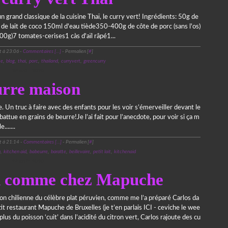
n grand classique de la cuisine Thaï, le curry vert! Ingrédients: 50g de
de lait de coco 150ml d'eau tiède350-400g de côte de porc (sans l'os)
00g)7 tomates-cerises1 càs d'aïl râpé1...
t à 23:06 -
Commentaires [
…
]
- Permalien [
#
]
te
,
blog
,
thai
,
porc
,
thailand
,
curryvert
,
greencurry
28 août 2020
rre maison
e. Un truc à faire avec des enfants pour les voir s’émerveiller devant le
tue en grains de beurre!Je l’ai fait pour l’anecdote, pour voir si ça m
.......
t à 21:14 -
Commentaires [
…
]
- Permalien [
#
]
u
,
kitchen aid
,
babeurre
,
baratte
,
beillevaire
,
petit lait
,
kitchenaid
28 août 2020
en comme chez Mapuche
on chilienne du célèbre plat péruvien, comme me l’a préparé Carlos da
it restaurant Mapuche de Bruxelles (je t’en parlais ICI - ceviche le wee
plus du poisson ‘cuit’ dans l’acidité du citron vert, Carlos rajoute des cu