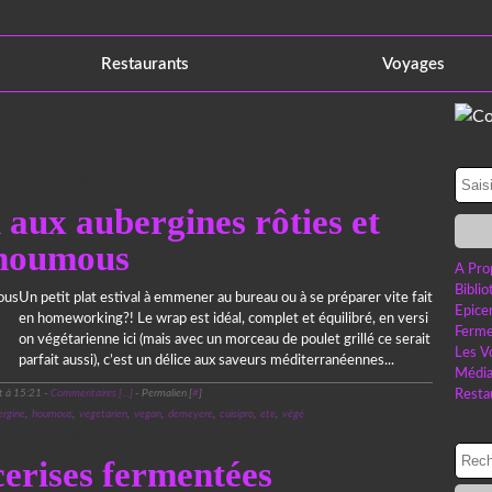
Restaurants
Voyages
1 septembre 2020
aux aubergines rôties et
houmous
A Pro
Bibli
Un petit plat estival à emmener au bureau ou à se préparer vite fait
Epice
en homeworking?! Le wrap est idéal, complet et équilibré, en versi
Ferme
on végétarienne ici (mais avec un morceau de poulet grillé ce serait
Les V
parfait aussi), c’est un délice aux saveurs méditerranéennes...
Médi
t à 15:21 -
Commentaires [
…
]
- Permalien [
#
]
Resta
rgine
,
houmous
,
vegetarien
,
vegan
,
demeyere
,
cuisipro
,
ete
,
végé
31 août 2020
erises fermentées