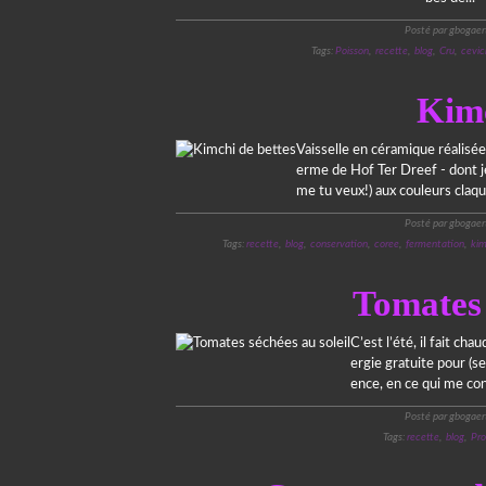
Posté par gbogaer
Tags:
Poisson
,
recette
,
blog
,
Cru
,
cevic
Kimc
Vaisselle en céramique réalisée à
erme de Hof Ter Dreef - dont je
me tu veux!) aux couleurs claqu
Posté par gbogaer
Tags:
recette
,
blog
,
conservation
,
coree
,
fermentation
,
kim
Tomates 
C’est l’été, il fait ch
ergie gratuite pour (se
ence, en ce qui me con
Posté par gbogaer
Tags:
recette
,
blog
,
Pr