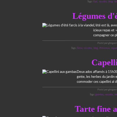
Tags:
Plat
,
recette
,
blog
,
fe
Légumes d'ét
L’été est là, ave
icieux repas et 
compagner ce pla
Posté par gbogaer
Tags:
Farce
,
recette
,
blog
,
Provence
,
legu
Capell
Deux ados affamés à 15h30 
gette, les herbes du jardin
commoder ces capellini al den
Posté par gbogaer
Tags:
gambas
,
recette
,
bl
Tarte fine 