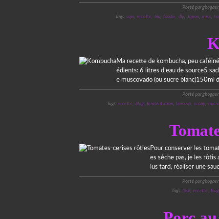
Posté par gbogaer
Tags:
soja
,
recette
,
bio
,
foodie
,
diy
,
Japon
,
miso
,
h
K
Ma recette de kombucha, peu caféinée
édients: 6 litres d’eau de source5 sa
e muscovado (ou sucre blanc)150ml de
Posté par gbogaer
Tags:
recette
,
blog
,
fermentation
,
boisson
,
scoby
,
micro
Tomates
Pour conserver les tomat
es sèche pas, je les rôtis
lus tard, réaliser une sa
Posté par gbogaer
Tags:
four
,
recette
,
blog
Porc au