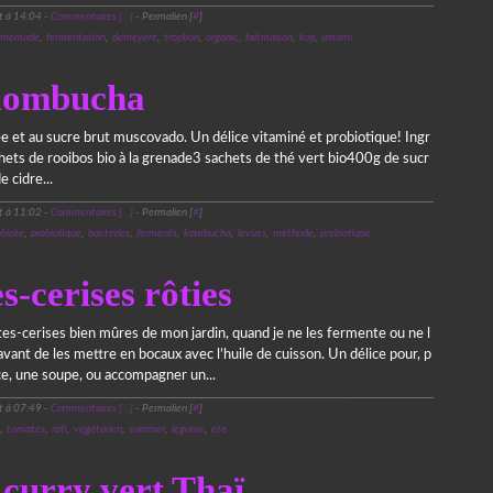
t à 14:04 -
Commentaires [
…
]
- Permalien [
#
]
omemade
,
fermentation
,
demeyere
,
tropbon
,
organic
,
faitmaison
,
koji
,
umami
29 août 2020
ombucha
 et au sucre brut muscovado. Un délice vitaminé et probiotique! Ingr
chets de rooibos bio à la grenade3 sachets de thé vert bio400g de sucr
 cidre...
t à 11:02 -
Commentaires [
…
]
- Permalien [
#
]
biote
,
probiotique
,
bacteries
,
ferments
,
kombucha
,
levues
,
methode
,
prebiotique
29 août 2020
-cerises rôties
es-cerises bien mûres de mon jardin, quand je ne les fermente ou ne l
 avant de les mettre en bocaux avec l’huile de cuisson. Un délice pour, p
uce, une soupe, ou accompagner un...
t à 07:49 -
Commentaires [
…
]
- Permalien [
#
]
,
tomates
,
roti
,
vegetarien
,
summer
,
legume
,
ete
28 août 2020
 curry vert Thaï