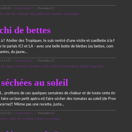
t à 08:52 -
Commentaires [
…
]
- Permalien [
#
]
he
,
chili
,
raw
,
marinade
,
fish
,
qualityfood
,
mapuche
,
lechedetigre
27 août 2020
hi de bettes
 l’ Atelier des Tropiques Je suis rentré d’une visite et cueillette à la f
 te parlais ICI et LA - avec une belle botte de blettes (ou bettes, com
antes, du jaune...
t à 15:27 -
Commentaires [
…
]
- Permalien [
#
]
chi
,
vegan
,
asianfood
,
microbiote
,
bette
,
blette
,
fermentedfood
,
legumen vegetarien
24 août 2020
séchées au soleil
aud... profitons de ces quelques semaines de chaleur et de toute cette én
 faire un bon petit apéro et) faire sécher des tomates au soleil (de Prov
cerne)!! Même pas une recette, juste...
t à 21:21 -
Commentaires [
…
]
- Permalien [
#
]
ovence
,
soleil
,
été
,
sundried
,
tomate
,
économique
23 août 2020