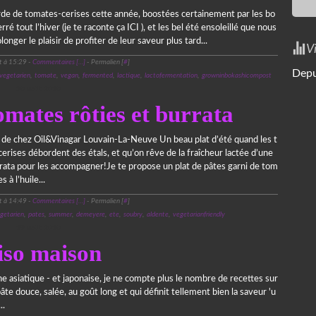
de de tomates-cerises cette année, boostées certainement par les bo
erré tout l’hiver (je te raconte ça ICI ), et les bel été ensoleillé que nous
nger le plaisir de profiter de leur saveur plus tard...
V
t à 15:29 -
Commentaires [
…
]
- Permalien [
#
]
Depu
vegetarien
,
tomate
,
vegan
,
fermented
,
lactique
,
lactofermentation
,
growninbokashicompost
30 août 2020
omates rôties et burrata
e de chez Oil&Vinagar Louvain-La-Neuve Un beau plat d’été quand les t
erises débordent des étals, et qu’on rêve de la fraîcheur lactée d’une
rrata pour les accompagner!Je te propose un plat de pâtes garni de tom
s à l’huile...
t à 14:49 -
Commentaires [
…
]
- Permalien [
#
]
getarien
,
pates
,
summer
,
demeyere
,
ete
,
soubry
,
aldente
,
vegetarianfriendly
29 août 2020
so maison
e asiatique - et japonaise, je ne compte plus le nombre de recettes sur
te douce, salée, au goût long et qui définit tellement bien la saveur 'u
..