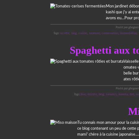
Mon jardinet débor
kashi que j’y ai ent
avons eu…Pour prolo
Posté par gbogaer
Tags:
recette
,
blog
,
cuisine
,
saumure
,
conservation
,
fermentation
,
Spaghetti aux t
Vaissell
omates-c
belle bu
ates rôtie
Posté par gbogaer
Tags:
four
,
recette
,
blog
,
tomates
,
burrata
,
roti
,
ve
Mi
Tu connais mon amour pour la cuisin
ce blog contenant un peu de cette pâ
mami' chère à la cuisine japonaise….