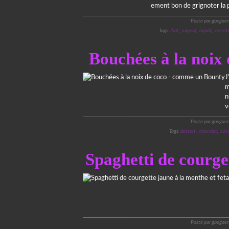
ement bon de grignoter la p
Posté par gbogaer
Tags:
Plat
,
vapeur
,
rapide
,
recett
Bouchées à la noix
J
m
n
v
Posté par gbogaer
Tags:
dessert
,
chocolat
,
coc
Spaghetti de courget
Posté par gbogaer