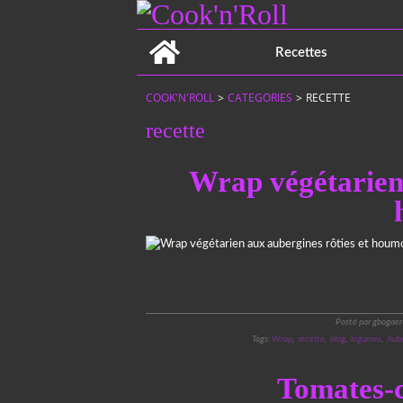
Home
Recettes
COOK'N'ROLL
>
CATEGORIES
>
RECETTE
recette
Wrap végétarien 
Posté par gbogaer
Tags:
Wrap
,
recette
,
blog
,
legumes
,
Aube
Tomates-c