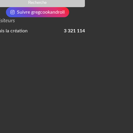
Suivre gregcookandroll
isiteurs
is la création
3 321 114