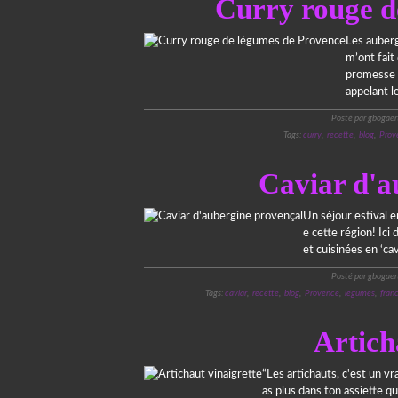
Curry rouge d
Les auberg
m’ont fait
promesse d
appelant le
Posté par gbogaer
Tags:
curry
,
recette
,
blog
,
Prov
Caviar d'a
Un séjour estival e
e cette région! Ici
et cuisinées en ‘cav
Posté par gbogaer
Tags:
caviar
,
recette
,
blog
,
Provence
,
legumes
,
fran
Artich
“Les artichauts, c'est un vr
as plus dans ton assiette q