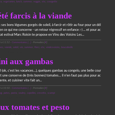
ta
,
vegetarien
,
lunch
,
summer
,
veggie
,
ete
,
courgette
13 août 2020
é farcis à la viande
c ses bons légumes gorgés de soleil, à farcir et rôtir au four pour un dél
-en ce qui me concerne - un retour régressif en enfance :-) ... et pour ac
t estival Marc Roisin te propose en Vins des Voisins Les...
t à 11:52 -
Commentaires [
…
]
- Permalien [
#
]
mes
,
viande
,
soleil
,
vin
,
summer
,
Farci
,
ete
,
vindesvoisins
,
boucabeille
13 août 2020
ini aux gambas
(ok, c’est les vacances…), quelques gambas au congelo, une belle cour
 et une conserve de (très bonnes) tomates… il n’en faut pas plus pour ac
te, et cuisiner vite fait un...
t à 10:50 -
Commentaires [
…
]
- Permalien [
#
]
og
,
pates
,
pasta
,
soubry
,
capellini
,
crevette
,
scampi
9 août 2020
aux tomates et pesto