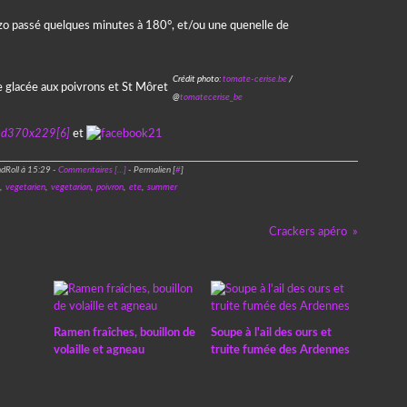
rizo passé quelques minutes à 180°, et/ou une quenelle de
Crédit photo:
tomate-cerise.be
/
@
tomatecerise_be
et
dRoll à 15:29 -
Commentaires [
…
]
- Permalien [
#
]
,
vegetarien
,
vegetarian
,
poivron
,
ete
,
summer
Crackers apéro
Ramen fraîches, bouillon de
Soupe à l'ail des ours et
volaille et agneau
truite fumée des Ardennes