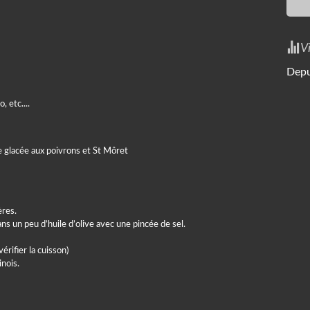
V
Depu
, etc....
ères.
s un peu d’huile d’olive avec une pincée de sel.
rifier la cuisson)
nois.