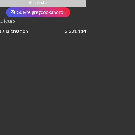
Suivre gregcookandroll
isiteurs
is la création
3 321 114