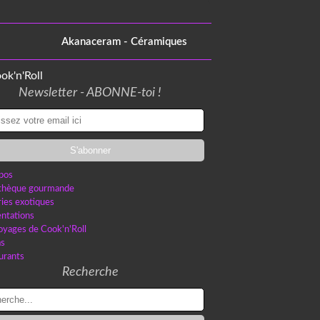
Akanaceram - Céramiques
Newsletter - ABONNE-toi !
pos
othèque gourmande
ries exotiques
ntations
oyages de Cook'n'Roll
as
urants
Recherche