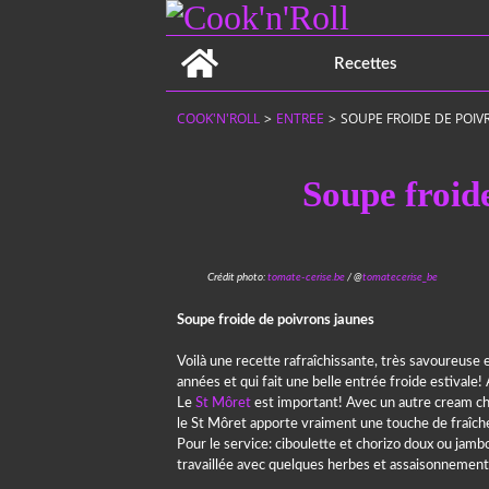
Home
Recettes
COOK'N'ROLL
>
ENTREE
>
SOUPE FROIDE DE POIV
Soupe froid
Crédit photo:
tomate-cerise.be
/ @
tomatecerise_be
Soupe froide de poivrons jaunes
Voilà une recette rafraîchissante, très savoureus
années et qui fait une belle entrée froide estivale
Le
St Môret
est important! Avec un autre cream chees
le St Môret apporte vraiment une touche de fraîche
Pour le service: ciboulette et chorizo doux ou jam
travaillée avec quelques herbes et assaisonnemen