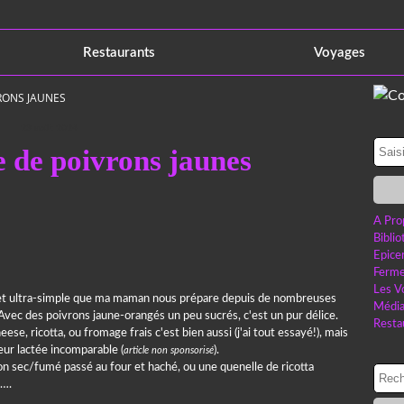
Restaurants
Voyages
RONS JAUNES
23 août 2024
e de poivrons jaunes
A Pro
Bibli
Epice
Ferme
Les V
e et ultra-simple que ma maman nous prépare depuis de nombreuses
Médi
! Avec des poivrons jaune-orangés un peu sucrés, c'est un pur délice.
Resta
e, ricotta, ou fromage frais c'est bien aussi (j'ai tout essayé!), mais
ur lactée incomparable (
).
article non sponsorisé
bon sec/fumé passé au four et haché, ou une quenelle de ricotta
t….