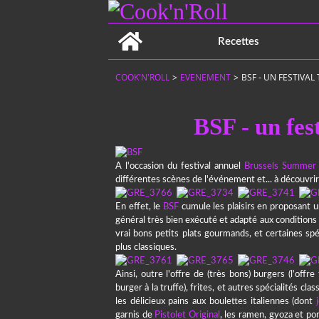
Home
Recettes
COOK'N'ROLL
>
EVENEMENT
>
BSF - UN FESTIVA
BSF - un fes
A l'occasion du festival annuel
Brussels Summer 
différentes scènes de l'événement et... à découvrir l
En effet, le
BSF
cumule les plaisirs en proposant u
général très bien exécuté et adapté aux conditions du
vrai bons petits plats gourmands, et certaines spéc
plus classiques.
Ainsi, outre l'offre de (très bons) burgers (l’offr
burger à la truffe), frites, et autres spécialités cl
les délicieux pains aux boulettes italiennes (dont
garnis de
Pistolet Original
, les ramen, gyoza et po