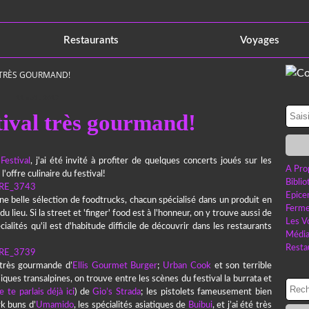
Restaurants
Voyages
L TRÈS GOURMAND!
11 août 2017
tival très gourmand!
Festival
, j'ai été invité à profiter de quelques concerts joués sur les
A Pro
'offre culinaire du festival!
Bibli
Epice
ne belle sélection de foodtrucks, chacun spécialisé dans un produit en
Ferme
 lieu. Si la street et 'finger' food est à l'honneur, on y trouve aussi de
Les V
ialités qu'il est d'habitude difficile de découvrir dans les restaurants
Médi
Resta
e très gourmande d’
Ellis Gourmet Burger
;
Urban Cook
et son terrible
assiques transalpines, on trouve entre les scènes du festival la burrata et
je te parlais déjà ici
) de
Gio’s Strada
; les pistolets fameusement bien
rk buns d’
Umamido
, les spécialités asiatiques de
Buibui
, et j’ai été très