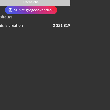
Suivre gregcookandroll
isiteurs
is la création
3 321 819