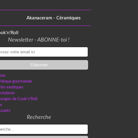
Akanaceram - Céramiques
Newsletter - ABONNE-toi !
pos
othèque gourmande
ries exotiques
ntations
oyages de Cook'n'Roll
as
urants
Recherche