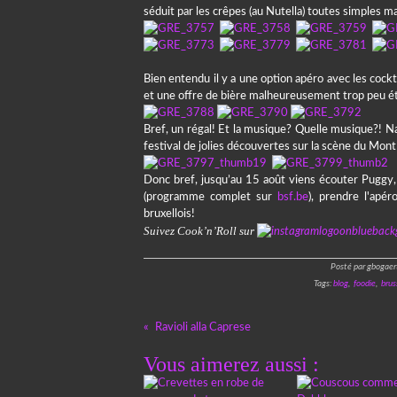
séduit par les crêpes (au Nutella) toutes simples 
Bien entendu il y a une option apéro avec les cock
et une offre de bière malheureusement trop peu é
Bref, un régal! Et la musique? Quelle musique?! Naa
festival de jolies découvertes sur la scène du Mont
Donc bref, jusqu’au 15 août viens écouter Puggy,
(programme complet sur
bsf.be
), prendre l'apé
bruxellois!
Suivez Cook’n’Roll sur
Posté par gbogaer
Tags:
blog
,
foodie
,
brus
Ravioli alla Caprese
Vous aimerez aussi :