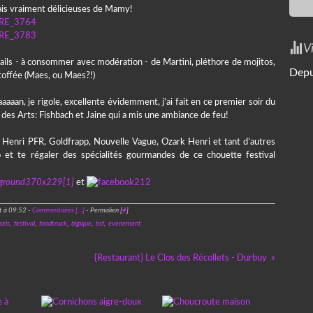
mais vraiment délicieuses de Mamy!
V
tails - à consommer avec modération - de Martini, pléthore de mojitos,
Depu
toffée (Maes, ou Maes?!)
aaan, je rigole, excellente évidemment, j'ai fait en ce premier soir du
 des Arts: Fishbach et Jaine qui a mis une ambiance de feu!
 Henri PFR, Goldfrapp, Nouvelle Vague, Ozark Henri et tant d’autres
ro et te régaler des spécialités gourmandes de ce chouette festival
et
t à 09:52 -
Commentaires [
…
]
- Permalien [
#
]
sels
,
festival
,
foodtruck
,
blgique
,
bsf
,
evenement
{Restaurant} Le Clos des Récollets - Durbuy