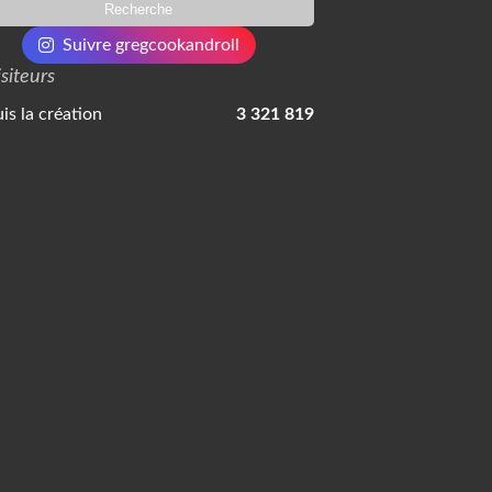
Suivre gregcookandroll
isiteurs
is la création
3 321 819