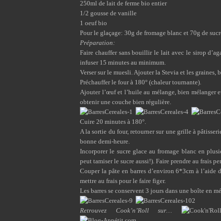
250ml de lait de ferme bio entier
1/2 gousse de vanille
1 oeuf bio
Pour le glaçage: 30g de fromage blanc et 70g de sucr
Préparation:
Faire chauffer sans bouillir le lait avec le sirop d’a
infuser 15 minutes au minimum.
Verser sur le muesli. Ajouter la Stevia et les graines,
Préchauffer le four à 180° (chaleur tournante).
Ajouter l’œuf et l’huile au mélange, bien mélanger 
obtenir une couche bien régulière.
Cuire 20 minutes à 180°.
A la sortie du four, retourner sur une grille à pâtisser
bonne demi-heure.
Incorporer le sucre glace au fromage blanc en plus
peut tamiser le sucre aussi!). Faire prendre au frais pe
Couper la pâte en barres d’environ 6*3cm à l’aide d
mettre au frais pour le faire figer.
Les barres se conservent 3 jours dans une boîte en mé
Retrouvez Cook’n’Roll sur…