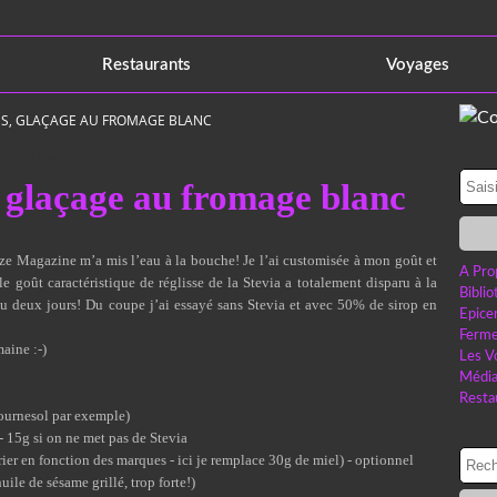
Restaurants
Voyages
ES, GLAÇAGE AU FROMAGE BLANC
26 février 2018
, glaçage au fromage blanc
ize Magazine
m’a mis l’eau à la bouche! Je l’ai customisée à mon goût et
A Pro
 le goût caractéristique de réglisse de la Stevia a totalement disparu à la
Bibli
u deux jours! Du coupe j’ai essayé sans Stevia et avec 50% de sirop en
Epice
Ferme
maine :-)
Les V
Médi
Resta
tournesol par exemple)
- 15g si on ne met pas de Stevia
ier en fonction des marques - ici je remplace 30g de miel) - optionnel
uile de sésame grillé, trop forte!)