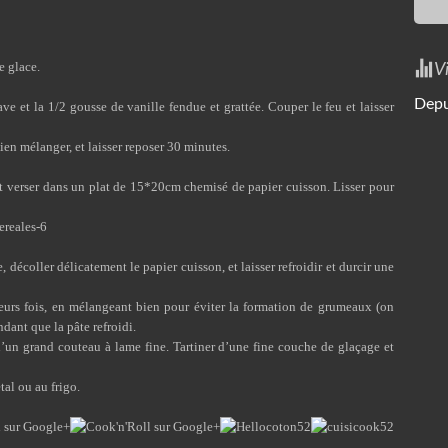
e glace.
V
Depu
gave et la 1/2 gousse de vanille fendue et grattée. Couper le feu et laisser
 bien mélanger, et laisser reposer 30 minutes.
et verser dans un plat de 15*20cm chemisé de papier cuisson. Lisser pour
ie, décoller délicatement le papier cuisson, et laisser refroidir et durcir une
ieurs fois, en mélangeant bien pour éviter la formation de grumeaux (on
ndant que la pâte refroidi.
’un grand couteau à lame fine. Tartiner d’une fine couche de glaçage et
tal ou au frigo.