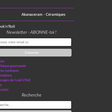
Akanaceram - Céramiques
Newsletter - ABONNE-toi !
pos
othèque gourmande
ries exotiques
ntations
oyages de Cook'n'Roll
as
urants
Recherche