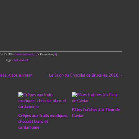
t à 22:30 -
Commentaires [
…
]
- Permalien [
#
]
Tags:
cook and roll
isés, glace au rhum
Le Salon du Chocolat de Bruxelles 2018
Pâtes fraîches à la Fleur de
Crêpes aux fruits exotiques,
Caviar
chocolat blanc et
cardamome