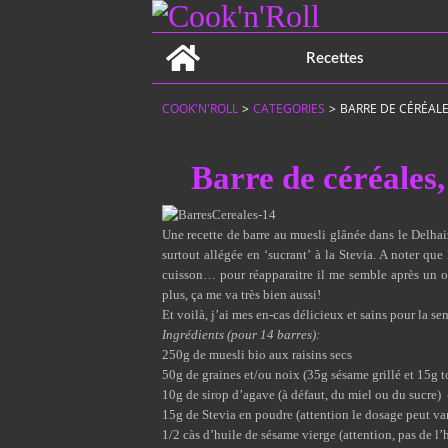
Home
Recettes
COOK'N'ROLL
>
CATEGORIES
>
BARRE DE CÉRÉAL
Barre de céréales
Une recette de barre au muesli glânée dans le
Delha
surtout allégée en ‘sucrant’ à la Stevia. A noter que
cuisson… pour réapparaitre il me semble après un o
plus, ça me va très bien aussi!
Et voilà, j’ai mes en-cas délicieux et sains pour la se
Ingrédients (pour 14 barres):
250g de muesli bio aux raisins secs
50g de graines et/ou noix (35g sésame grillé et 15g 
10g de sirop d’agave (à défaut, du miel ou du sucre) 
15g de
Stevia en poudre
(attention le dosage peut var
1/2 càs d’huile de sésame vierge (attention, pas de l’h