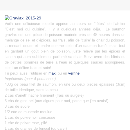
Voilà une délicieuse recette apprise au cours de “fêtes” de l’atelier
“
C’est moi qui cuisine
”, il y a quelques années déjà. Le saumon
gravlax est une pièce de poisson marinée près de 48 heures dans un
mélange de sel et d’épices, au frais, afin de ‘cuire’ la chair du poisson,
la rendant douce et tendre comme celle d’un saumon fumé, mais tout
en gardant un goût plein de poisson, juste relevé par les épices et
l’aneth qui aura subtilement parfumé sa chair. Servi avec des blinis ou
de petites pommes de terre à l’eau et quelques sauces appropriées,
c’est un délice frais et sain!
Tu peux aussi l'utiliser en
maki
ou en
verrine
Ingrédients (pour 4 personnes):
400g de beau filet de saumon, en une ou deux pièces épaisses (3cm)
de taille identique, sans la peau.
2 càs d’aneth haché finement (frais ou surgelé)
3 càs de gros sel (aux algues pour moi, parce que j’en avais!)
3 càs de sucre
1/2 càc de muscade moulue
1 càc de poivre noir concassé
1 càc de poivre rose, pilé
1 càc de graines de fenouil (ou carvi)