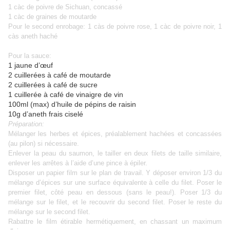
1 càc de poivre de Sichuan, concassé
1 càc de graines de moutarde
Pour le second enrobage: 1 càs de poivre rose, 1 càc de poivre noir, 1
càs aneth haché
Pour la sauce:
1 jaune d’œuf
2 cuillerées à café de moutarde
2 cuillerées à café de sucre
1 cuillerée à café de vinaigre de vin
100ml (max) d’huile de pépins de raisin
10g d’aneth frais ciselé
Préparation:
Mélanger les herbes et épices, préalablement hachées et concassées
(au pilon) si nécessaire.
Enlever la peau du saumon, le tailler en deux filets de taille similaire,
enlever les arrêtes à l’aide d’une pince à épiler.
Disposer un papier film sur le plan de travail. Y déposer environ 1/3 du
mélange d’épices sur une surface équivalente à celle du filet. Poser le
premier filet, côté peau en dessous (sans le peau!). Poser 1/3 du
mélange sur le filet, et le recouvrir du second filet. Poser le reste du
mélange sur le second filet.
Rabattre le film étirable hermétiquement, en chassant un maximum