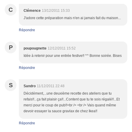
C
Clémence
13/12/2011 15:33
J'adore cette préparation mais n'en ai jamais fait du maison...
Répondre
P
poupougnette
12/12/2011 15:52
Idée à retenir pour une entrée festive!! ^^ Bonne soirée. Bises
Répondre
S
Sandro
11/12/2011 22:48
Décidément,...une deuxième recette des ateliers que tu
refais!!...ça fait plaisir ça!!...Content que tu te sois régalé!!...Et
merci pour le coup de pub!!<br /> <br /> Vais quand même
devoir essayer la sauce gravlax de chez Ikea!!
Répondre