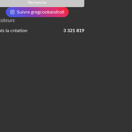
Suivre gregcookandroll
isiteurs
is la création
3 321 819