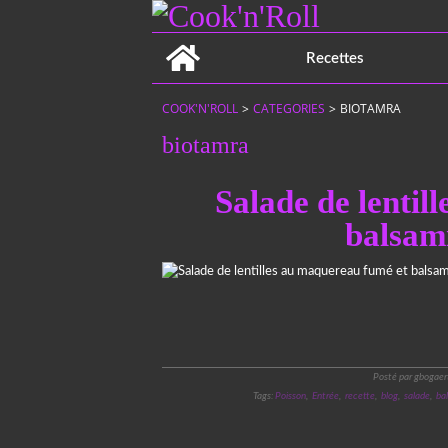
Home
Recettes
COOK'N'ROLL
>
CATEGORIES
>
BIOTAMRA
biotamra
Salade de lentil
balsam
Posté par gbogaer
Tags:
Poisson
,
Entrée
,
recette
,
blog
,
salade
,
ba