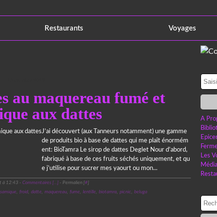
Restaurants
Voyages
13 octobre 2019
les au maquereau fumé et
ique aux dattes
A Pro
Bibli
J’ai découvert (aux Tanneurs notamment) une gamme
Epice
de produits bio à base de dattes qui me plaît énormém
Ferme
ent: BioTamra Le sirop de dattes Deglet Nour d’abord,
Les V
fabriqué à base de ces fruits séchés uniquement, et qu
Médi
e j’utilise pour sucrer mes yaourt ou mon...
Resta
t à 12:43 -
Commentaires [
…
]
- Permalien [
#
]
lsamique
,
froid
,
datte
,
maquereau
,
fume
,
lentille
,
biotamra
,
picnic
,
beluga