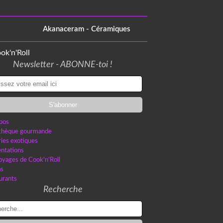
Akanaceram - Céramiques
Newsletter - ABONNE-toi !
pos
othèque gourmande
ries exotiques
ntations
oyages de Cook'n'Roll
as
urants
Recherche