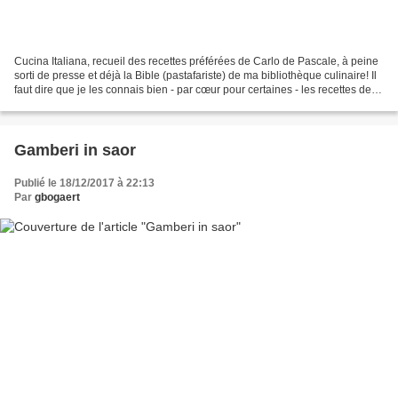
Cucina Italiana, recueil des recettes préférées de Carlo de Pascale, à peine
sorti de presse et déjà la Bible (pastafariste) de ma bibliothèque culinaire! Il
faut dire que je les connais bien - par cœur pour certaines - les recettes de
Carlo! Depuis plus...
Gamberi in saor
Publié le 18/12/2017 à 22:13
Par
gbogaert