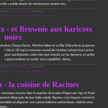
qu’elle y publie depuis de nombreuses années me...
t à 18:23 -
Commentaires [
…
]
- Permalien [
#
]
,
local
,
livre
,
belgium
,
cookbook
,
ensemble
,
fouettmagic
6 mai 2020
x - et Brownie aux haricots
noirs
Avec Douce Detox , Martine Fallon et sa fille Dilara Feray proposen
t dès le 18 mai un nouveau recueil de recettes suivant leurs préce
ptes nutritionnels, cette fois tout orienté sur les desserts et petite
s gourmandises en mode ‘zero culpabilité’, détox,...
t à 11:02 -
Commentaires [
…
]
- Permalien [
#
]
log
,
sweet
,
livre
,
vegan
,
noglu
,
doucedetox
,
fallon
5 décembre 2019
 - la cuisine de Racines
y a presque cinq ans dans le quartier de la place Flagey par Ugo et Franc
hement débarqués de leur Italie natale, Racines s’est imposé comme le
tournable où déguster une cuisine italienne authentique, réalisée avec
ents...