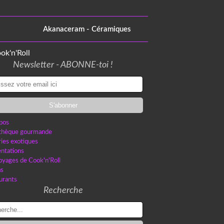
Akanaceram - Céramiques
Newsletter - ABONNE-toi !
pos
othèque gourmande
ries exotiques
ntations
oyages de Cook'n'Roll
as
urants
Recherche