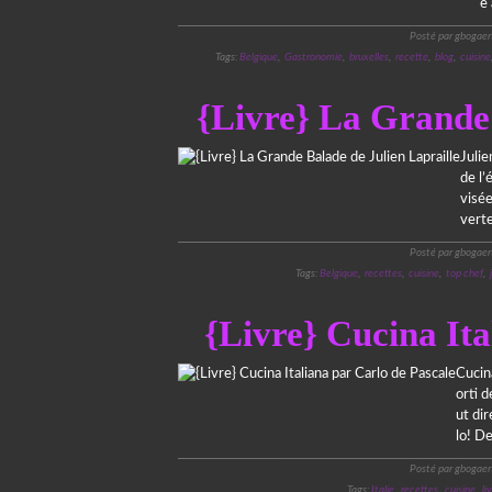
e 
Posté par gbogaer
Tags:
Belgique
,
Gastronomie
,
bruxelles
,
recette
,
blog
,
cuisine
{Livre} La Grande 
Julie
de l’
visée
verte
Posté par gbogaer
Tags:
Belgique
,
recettes
,
cuisine
,
top chef
,
{Livre} Cucina Ita
Cucina
orti d
ut dir
lo! De
Posté par gbogaer
Tags:
Italie
,
recettes
,
cuisine
,
li