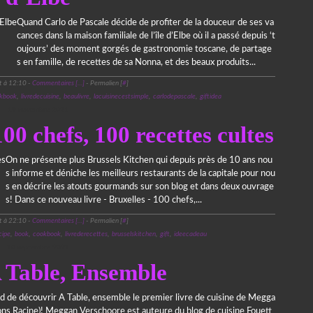
Quand Carlo de Pascale décide de profiter de la douceur de ses va
cances dans la maison familiale de l’île d’Elbe où il a passé depuis ‘t
oujours’ des moment gorgés de gastronomie toscane, de partage
s en famille, de recettes de sa Nonna, et des beaux produits...
t à 12:10 -
Commentaires [
…
]
- Permalien [
#
]
kbook
,
livredecuisine
,
beaulivre
,
lacuisinecestsimple
,
carlodepascale
,
giftidea
19 novembre 2021
00 chefs, 100 recettes cultes
On ne présente plus Brussels Kitchen qui depuis près de 10 ans nou
s informe et déniche les meilleurs restaurants de la capitale pour nou
s en décrire les atouts gourmands sur son blog et dans deux ouvrage
s! Dans ce nouveau livre - Bruxelles - 100 chefs,...
t à 22:10 -
Commentaires [
…
]
- Permalien [
#
]
cipe
,
book
,
cookbook
,
livrederecettes
,
brusselskitchen
,
gift
,
ideecadeau
10 septembre 2021
A Table, Ensemble
d de découvrir A Table, ensemble le premier livre de cuisine de Megga
ions Racine)! Meggan Verschoore est auteure du blog de cuisine Fouett