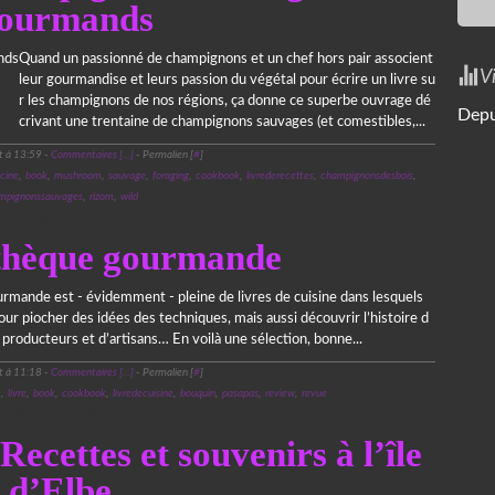
ourmands
Quand un passionné de champignons et un chef hors pair associent
V
leur gourmandise et leurs passion du végétal pour écrire un livre su
r les champignons de nos régions, ça donne ce superbe ouvrage dé
Depu
crivant une trentaine de champignons sauvages (et comestibles,...
t à 13:59 -
Commentaires [
…
]
- Permalien [
#
]
cine
,
book
,
mushroom
,
sauvage
,
foraging
,
cookbook
,
livrederecettes
,
champignonsdesbois
,
mpignonssauvages
,
rizom
,
wild
10 décembre 2021
thèque gourmande
rmande est - évidemment - pleine de livres de cuisine dans lesquels
ur piocher des idées des techniques, mais aussi découvrir l’histoire d
 producteurs et d’artisans… En voilà une sélection, bonne...
t à 11:18 -
Commentaires [
…
]
- Permalien [
#
]
e
,
livre
,
book
,
cookbook
,
livredecuisine
,
bouquin
,
pasapas
,
review
,
revue
30 novembre 2021
ecettes et souvenirs à l’île
d’Elbe