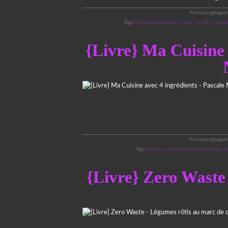
Posté par gbogaer
Tags:
Restaurant
,
bruxelles
,
blog
,
recettes
,
cuisin
{Livre} Ma Cuisine 
Posté par gbogaer
Tags:
recettes
,
cuisine
,
facile
,
livre
,
book
,
t
{Livre} Zero Waste