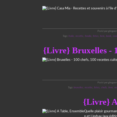
Posté par gbogaer
Tags:
Italie
,
recette
,
foodie
,
fetes
,
livre
,
book
,
coo
{Livre} Bruxelles - 1
Posté par gbogaer
Tags:
bruxelles
,
recette
,
fetes
,
chefs
,
livre
,
re
{Livre} 
Quelle plaisir gourman
n et Lindsay (aux édit