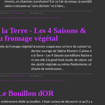
riments, et vitamines à profusion! Est-ce l’air du temps, la sensibili
sation croissante au “zéro déchets” et à faire...
t à 20:57 -
Commentaires [
…
]
- Permalien [
#
]
livre
,
cookbook
,
livredecuisine
,
pepeat
,
zerodechet
,
zerowaste
22 juin 2019
 la Terre - Les 4 Saisons &
u fromage végétal
J’ai encore craqué pour un livre de cuisine! Le
dernier ouvrage de Valérie Mostert, Cuisine d
e la Terre - Les 4 Saisons aux éditions Racine e
st une ode à la good food, locale, de saison, var
iée, plutôt végétale ou même flexitarienne, et
étayée de nombreuses...
t à 16:25 -
Commentaires [
…
]
- Permalien [
#
]
n
,
santé
,
livre
,
book
,
cookbook
,
livredecuisine
,
valeriemostert
,
végé
12 mai 2019
 Le Bouillon dOR
 entièrement dédié au bouillon. J’étais curieux de découvrir ce qu’il y a