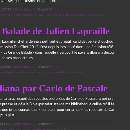
avec ses chefs Toshiro et Quentin...
t à 07:23 -
Commentaires [
…
]
- Permalien [
#
]
,
chef
,
degeimbre
,
michelinstar
,
livre
,
san
,
book
,
generationw
,
cookbook
,
livredecuisine
20 décembre 2017
Balade de Julien Lapraille
n Lapraille, chef ardennais pétillant et créatif, candidat belge chouchou
émission Top Chef 2014 s’est depuis lors lancé dans une émission télé
 - La Grande Balade - dans laquelle il parcourt le pays wallon à la décou
 de ses producteurs...
t à 09:20 -
Commentaires [
…
]
- Permalien [
#
]
julien lapraille
,
livre de cuisine
,
livre
,
terroir
,
grande balade
,
renaissance
19 décembre 2017
liana par Carlo de Pascale
 Italiana, recueil des recettes préférées de Carlo de Pascale, à peine s
e presse et déjà la Bible (pastafariste) de ma bibliothèque culinaire! Il fa
e que je les connais bien - par cœur pour certaines - les recettes de Car
puis plus...
t à 11:21 -
Commentaires [
…
]
- Permalien [
#
]
vre de cuisine
,
livre
,
racine
,
carlo de pascale
,
cucina italiana