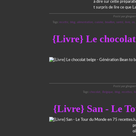
à dire sur cette préparat
t surpris de lire ce que 
Posté par gbogaer
Tags:
recette
,
blog
,
alimentation
,
cuisine
,
bouillon
,
santé
,
livre
,
os
{Livre} Le chocolat
Posté par gbogaer
Tags:
chocolat
,
Belgique
,
blog
,
recettes
,
li
{Livre} San - Le T
J
p
oi