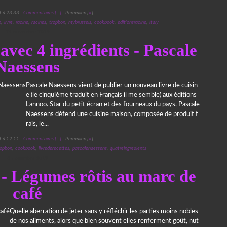
t à 23:33 -
Commentaires [
…
]
- Permalien [
#
]
e
,
livre
,
racine
,
racines
,
tropbon
,
mybrussels
,
cookbook
,
editionsracine
,
italy
24 novembre 2019
avec 4 ingrédients - Pascale
Naessens
Pascale Naessens vient de publier un nouveau livre de cuisin
e (le cinquième traduit en Français il me semble) aux éditions
Lannoo. Star du petit écran et des fourneaux du pays, Pascale
Naessens défend une cuisine maison, composée de produit f
rais, le...
t à 12:11 -
Commentaires [
…
]
- Permalien [
#
]
ropbon
,
cookbook
,
livrederecettes
,
pascalenaessens
,
quatreingredients
6 novembre 2019
 - Légumes rôtis au marc de
café
Quelle aberration de jeter sans y réfléchir les parties moins nobles
de nos aliments, alors que bien souvent elles renferment goût, nut