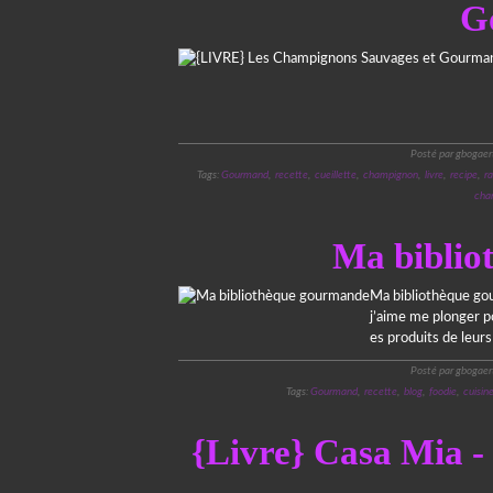
G
Posté par gbogaer
Tags:
Gourmand
,
recette
,
cueillette
,
champignon
,
livre
,
recipe
,
ra
cha
Ma biblio
Ma bibliothèque gou
j’aime me plonger po
es produits de leurs
Posté par gbogaer
Tags:
Gourmand
,
recette
,
blog
,
foodie
,
cuisin
{Livre} Casa Mia - R