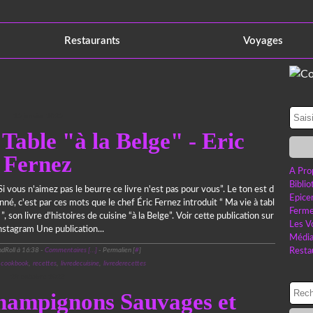
Restaurants
Voyages
25 janvier 2025
Table "à la Belge" - Eric
Fernez
A Pro
Bibli
Si vous n'aimez pas le beurre ce livre n'est pas pour vous”. Le ton est d
Epice
nné, c'est par ces mots que le chef Éric Fernez introduit “ Ma vie à tabl
Ferme
 ”, son livre d'histoires de cuisine “à la Belge”. Voir cette publication sur
Les V
nstagram Une publication...
Médi
dRoll à 16:38 -
Commentaires [
…
]
- Permalien [
#
]
Resta
,
cookbook
,
recettes
,
livredecuisine
,
livrederecettes
28 octobre 2023
ampignons Sauvages et