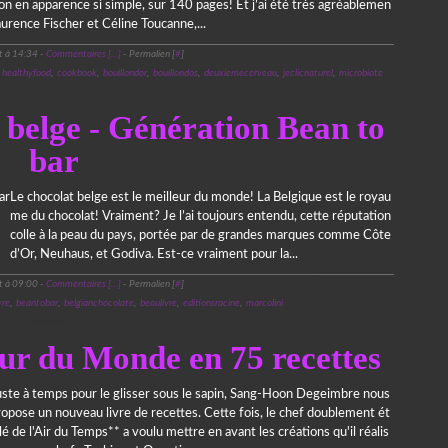
ion en apparence si simple, sur 140 pages! Et j’ai été très agréablemen
Laurence Fischer et Céline Toucanne,...
t à 14:34 -
Commentaires [
…
]
- Permalien [
#
]
,
healthyfood
,
cookbook
,
bouillondor
,
bouillondos
,
deuxiemecerveau
,
jeclicnaturel
,
microbiote
15 décembre 2018
 belge - Génération Bean to
bar
Le chocolat belge est le meilleur du monde! La Belgique est le royau
me du chocolat! Vraiment? Je l’ai toujours entendu, cette réputation
colle à la peau du pays, portée par de grandes marques comme Côte
d’Or, Neuhaus, et Godiva. Est-ce vraiment pour la...
t à 09:00 -
Commentaires [
…
]
- Permalien [
#
]
vre
,
beantobar
,
belgianchocolate
,
beaulivre
,
editionsracine
,
marcolini
7 décembre 2018
our du Monde en 75 recettes
uste à temps pour le glisser sous le sapin, Sang-Hoon Degeimbre nous
ropose un nouveau livre de recettes. Cette fois, le chef doublement ét
lé de l'Air du Temps** a voulu mettre en avant les créations qu'il réalis