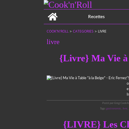
Home
Recettes
COOK'N'ROLL
>
CATEGORIES
>
LIVRE
livre
{Livre} Ma Vie à 
“
o
e
I
Posté par Greg CookAn
Tags:
gastronomie
,
livre
{LIVRE} Les Ch