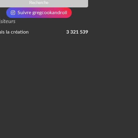
Suivre gregcookandroll
isiteurs
is la création
3 321 539