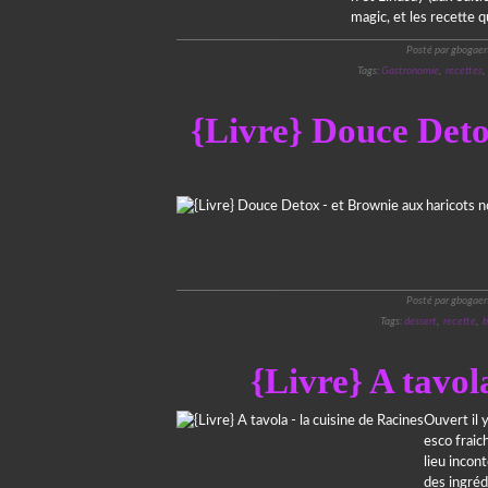
magic, et les recette 
Posté par gbogaer
Tags:
Gastronomie
,
recettes
{Livre} Douce Deto
Posté par gbogaer
Tags:
dessert
,
recette
,
b
{Livre} A tavola
Ouvert il 
esco fraic
lieu incon
des ingrédi