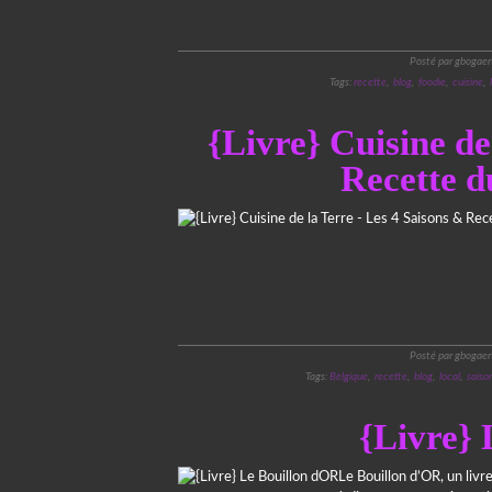
Posté par gbogaer
Tags:
recette
,
blog
,
foodie
,
cuisine
,
{Livre} Cuisine de
Recette d
Posté par gbogaer
Tags:
Belgique
,
recette
,
blog
,
local
,
saiso
{Livre}
Le Bouillon d’OR, un livre