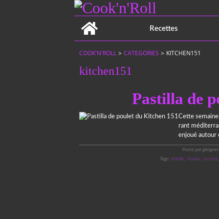
Home
Recettes
COOK'N'ROLL
>
CATEGORIES
>
KITCHEN151
kitchen151
Pastilla de 
Cette semaine,
rant méditerran
enjoué autour d
Posté par gbogaer
Tags:
Volaille
,
Poulet
,
recette