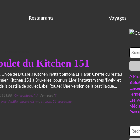
Restaurants
Voyages
13 octobre 2020
poulet du Kitchen 151
 Chloé de Brussels Kitchen invitait Simona El-Harar, Cheffe du restau
A Pro
éen Kitchen 151 à Bruxelles, pour un ‘Live’ Instagram très ‘lively’ et
Bibli
e la pastilla de poulet Label Rouge! Une version de la pastilla que...
Epice
Ferme
t à 19:00 -
Commentaires [
…
]
- Permalien [
#
]
Les V
,
blog
,
Pastilla
,
brusselskitchen
,
kitchen151
,
labelrouge
Médi
Resta