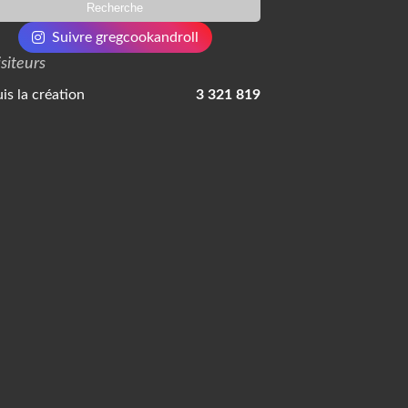
Suivre gregcookandroll
isiteurs
is la création
3 321 819