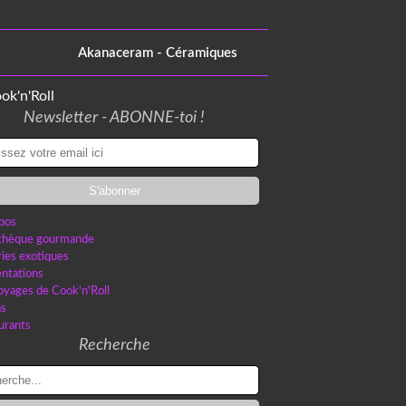
Akanaceram - Céramiques
Newsletter - ABONNE-toi !
pos
othèque gourmande
ries exotiques
ntations
oyages de Cook'n'Roll
as
urants
Recherche