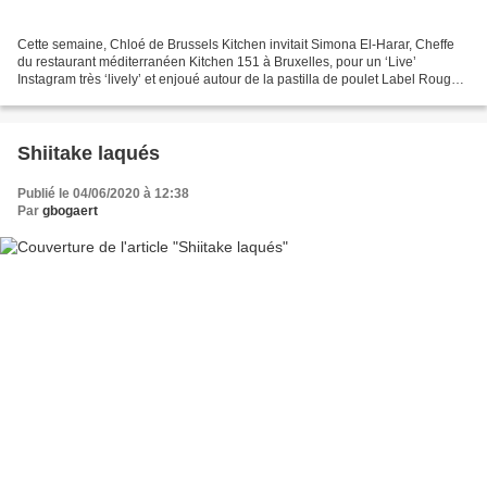
Cette semaine, Chloé de Brussels Kitchen invitait Simona El-Harar, Cheffe
du restaurant méditerranéen Kitchen 151 à Bruxelles, pour un ‘Live’
Instagram très ‘lively’ et enjoué autour de la pastilla de poulet Label Rouge!
Une version de la pastilla que...
Shiitake laqués
Publié le 04/06/2020 à 12:38
Par
gbogaert