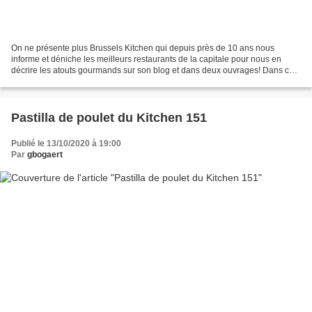
On ne présente plus Brussels Kitchen qui depuis près de 10 ans nous
informe et déniche les meilleurs restaurants de la capitale pour nous en
décrire les atouts gourmands sur son blog et dans deux ouvrages! Dans ce
nouveau livre - Bruxelles - 100 chefs,...
Pastilla de poulet du Kitchen 151
Publié le 13/10/2020 à 19:00
Par
gbogaert