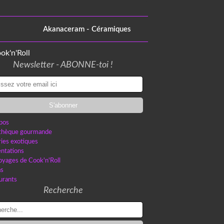
Akanaceram - Céramiques
Newsletter - ABONNE-toi !
pos
othèque gourmande
ries exotiques
ntations
oyages de Cook'n'Roll
as
urants
Recherche