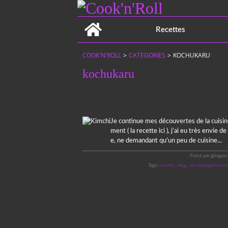
Home
Recettes
COOK'N'ROLL
>
CATEGORIES
>
KOCHUKARU
kochukaru
Je continue mes découvertes de la cuisi
ment ( la recette ici ), j’ai eu très envi
e, ne demandant qu’un peu de cuisine...
Posté par gbogaer
Tags:
recette
,
blog
,
accompagnement