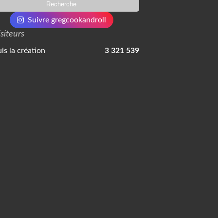
Suivre gregcookandroll
isiteurs
is la création
3 321 539