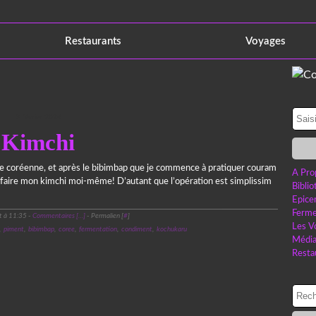
Restaurants
Voyages
3 février 2024
Kimchi
ne coréenne, et après le bibimbap que je commence à pratiquer couram
A Pro
e de faire mon kimchi moi-même! D’autant que l’opération est simplissim
Bibli
Epice
Ferme
t à 11:35 -
Commentaires [
…
]
- Permalien [
#
]
Les V
,
piment
,
bibimbap
,
coree
,
fermentation
,
condiment
,
kochukaru
Médi
Resta