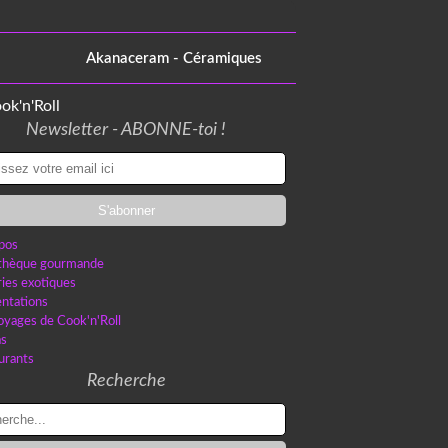
Akanaceram - Céramiques
Newsletter - ABONNE-toi !
pos
othèque gourmande
ries exotiques
ntations
oyages de Cook'n'Roll
as
urants
Recherche