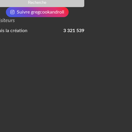
Suivre gregcookandroll
isiteurs
is la création
3 321 539