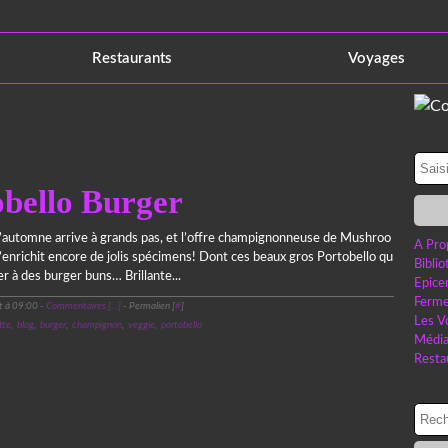
Restaurants
Voyages
5 septembre 2017
obello Burger
l’automne arrive à grands pas, et l’offre champignonneuse de Mushroo
A Pro
’enrichit encore de jolis spécimens! Dont ces beaux gros Portobello qu
Bibli
er à des burger buns… Brillante...
Epice
Ferme
t à 09:00 -
Commentaires [
…
]
- Permalien [
#
]
Les V
tte
,
blog
,
burger
,
champignon
,
veggie
,
portobello
Médi
Resta