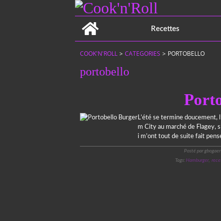
Home
Recettes
COOK'N'ROLL
>
CATEGORIES
>
PORTOBELLO
portobello
Port
L’été se termine doucement, 
m City au marché de Flagey, s
i m’ont tout de suite fait pens
Posté par gbogaer
Tags:
Hamburger
,
rece