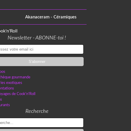
Akanaceram - Céramiques
Newsletter - ABONNE-toi !
pos
othèque gourmande
ries exotiques
ntations
oyages de Cook'n'Roll
as
urants
Recherche