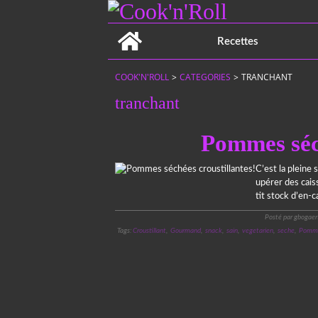
Home
Recettes
COOK'N'ROLL
>
CATEGORIES
>
TRANCHANT
tranchant
Pommes séch
C’est la pleine 
upérer des cais
tit stock d’en-c
Posté par gbogaer
Tags:
Croustillant
,
Gourmand
,
snack
,
sain
,
vegetarien
,
seche
,
Pomm