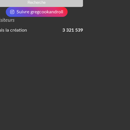
Suivre gregcookandroll
isiteurs
is la création
3 321 539