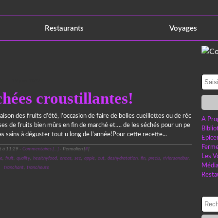
Restaurants
Voyages
19 juin 2022
ées croustillantes!
saison des fruits d’été, l’occasion de faire de belles cueillettes ou de réc
A Pro
ses de fruits bien mûrs en fin de marché et…. de les séchés pour un pe
Bibli
as sains à déguster tout u long de l’année!Pour cette recette...
Epice
Ferme
t à 11:29 -
Commentaires [
…
]
- Permalien [
#
]
Les V
e
,
fruit
,
quality
,
healthyfood
,
encas
,
sec
,
apple
,
cut
,
deshydratation
,
fin
,
precis
,
rivieraandbar
,
Médi
tranchant
,
trancheuse
Resta