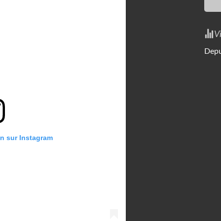
V
Depu
on sur Instagram