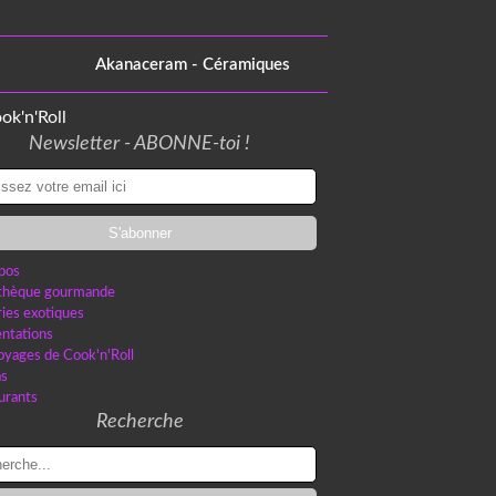
Akanaceram - Céramiques
Newsletter - ABONNE-toi !
pos
othèque gourmande
ries exotiques
ntations
oyages de Cook'n'Roll
as
urants
Recherche