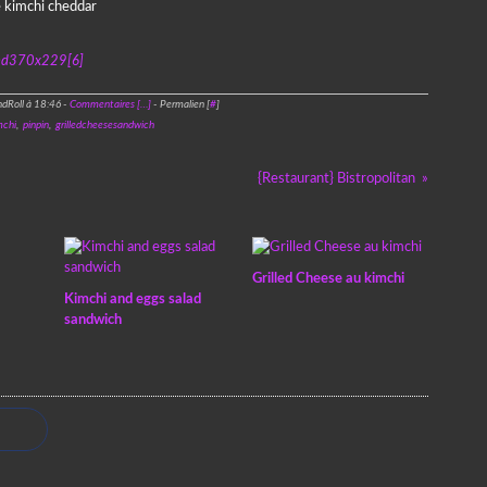
dRoll à 18:46 -
Commentaires [
…
]
- Permalien [
#
]
mchi
,
pinpin
,
grilledcheesesandwich
{Restaurant} Bistropolitan
Grilled Cheese au kimchi
Kimchi and eggs salad
sandwich