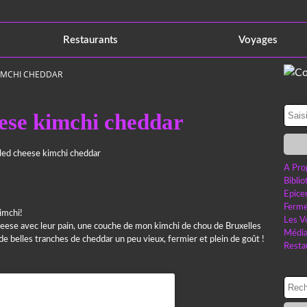
Restaurants
Voyages
KIMCHI CHEDDAR
21 mars 2025
eese kimchi cheddar
A Pro
Bibli
Epice
Ferme
imchi!
Les V
 cheese avec leur pain, une couche de mon kimchi de chou de Bruxelles
Médi
t de belles tranches de cheddar un peu vieux, fermier et plein de goût !
Resta