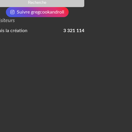
Suivre gregcookandroll
isiteurs
is la création
3 321 114