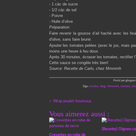
- 1 càc de sucre
- 1/2
càc de s
el
- Poivre
- Huile d’olive
Préparation:
Faire revenir la gousse d’ail haché avec les feu
d'olive, sans faire brunir.
Ajouter les tomates pelées (avec le jus, mais pas t
moins une heure à feu doux.
Après 30 minutes, écraser les tomates, rectifier 
Cette sauce se congèle très bien!
Source: Recette de
Carlo
, chez
Mmmmh
Posté par gbogaer
Tags:
recette
,
blog
,
Mmmmh
,
tomate
,
elv
Wrap poulet-houmous
Vous aimerez aussi :
{Recette} Oignon co
Crevettes en robe de