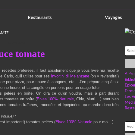
Restaurants
Voyages
MATE
21 avril 2011
uce tomate
s recettes préférées, il faut absolument que je vous livre ma recette
A Pro
 de
Carlo
, qu'il utilise pour ses
Involtini di Melanzane
(on y reviendra!)
Bibli
e pour pizza, pour sauce à lasagnes, etc... J'en prépare cinq à six
Epice
 bonne heure, et la congèle en portions pour un usage futur.
Ferme
s pelées en boîte. On dira ce qu'on voudra, mais à part durant
Les V
es tomates en boîte (
Elvea 100% Naturale
, Cirio, Mutti ...) sont bien
Médi
onnes tomates fraîches, mondées et épépinées, ça marche donc très
Resta
 voulue) :
'est important!) tomates pelées (
Elvea 100% Naturale
pour moi...)