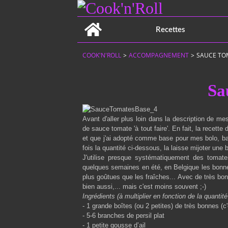
Home
Recettes
COOK'N'ROLL
>
ACCOMPAGNEMENT
>
SAUCE TO
Sa
Avant d'aller plus loin dans la description de me
de sauce tomate 'à tout faire'. En fait, la recette
et que j'ai adopté comme base pour mes bolo, bas
fois la quantité ci-dessous, la laisse mijoter une
J'utilise presque systématiquement des tomate
quelques semaines en été, en Belgique les bonn
plus goûtues que les fraîches... Avec de très b
bien aussi,... mais c'est moins souvent ;-)
Ingrédients (à multiplier en fonction de la quantité
- 1 grande boîtes (ou 2 petites) de très bonnes (c
- 5-6 branches de persil plat
- 1 petite gousse d’ail