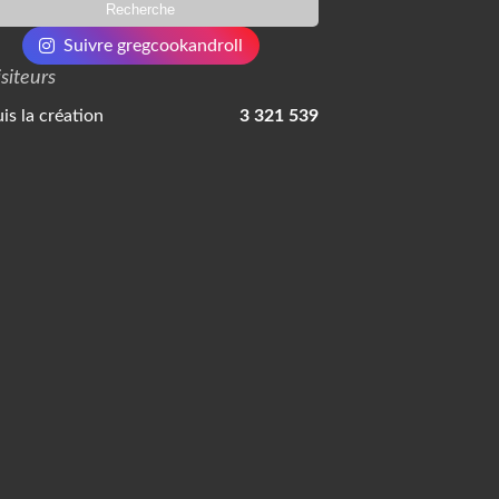
Suivre gregcookandroll
isiteurs
is la création
3 321 539