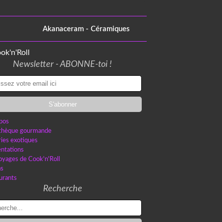
Akanaceram - Céramiques
Newsletter - ABONNE-toi !
pos
othèque gourmande
ries exotiques
ntations
oyages de Cook'n'Roll
as
urants
Recherche