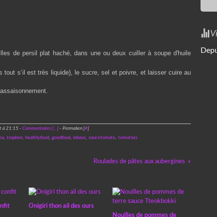
V
Depu
illes de persil plat haché, dans une ou deux cuiller à soupe d'huile
out s’il est très liquide), le sucre, sel et poivre, et laisser cuire au
l’assaisonnement.
t à 21:15 -
Commentaires [
…
]
- Permalien [
#
]
ea
,
tropbon
,
healthyfood
,
goodfood
,
labase
,
saucetomate
,
tomatoes
Roulades de pâtes aux aubergines
nfit
Onigiri thon ail des ours
Nouilles de pommes de