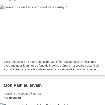
Voilà une recette de boeuf sauté très vite prête, savoureuse et déclinable
avec quelques légumes de fond de frigo! Je prépare ma poudre satay / saté
en multiples de la recette ci-dessous et la conserve des mois dans un bocal
hermétique. Ingrédients (par...
Mon Pain au levain
Publié le 27/09/2023 à 09:23
Par
gbogaert