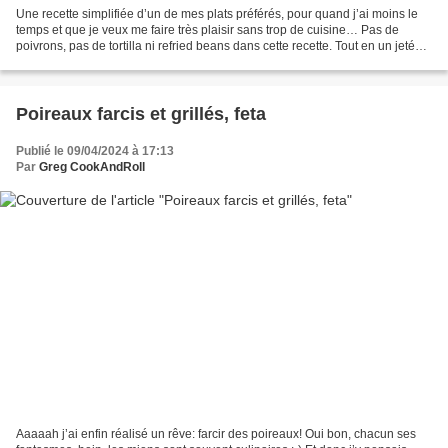
Une recette simplifiée d’un de mes plats préférés, pour quand j’ai moins le
temps et que je veux me faire très plaisir sans trop de cuisine… Pas de
poivrons, pas de tortilla ni refried beans dans cette recette. Tout en un jeté
dans la poêle antiadhésive...
Poireaux farcis et grillés, feta
Publié le 09/04/2024 à 17:13
Par
Greg CookAndRoll
Aaaaah j’ai enfin réalisé un rêve: farcir des poireaux! Oui bon, chacun ses