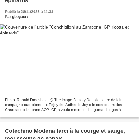
épinards
Publié le 28/11/2023 à 11:33
Par
gbogaert
Photo: Ronald Droesbeke @ The Image Factory Dans le cadre de leir
campagne européenne « Enjoy the Authentic Joy » le consortium des
Charcuterie Italienne AOP-IGP, a voulu mettre les blogueurs belges à
l’honneur, et nous avait proposé, à Leslie En Cuisine...
Cotechino Modena farci à la courge et sauge,
mousseline de panais