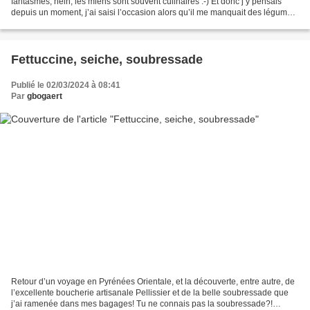
fantasmes, hein, les miens sont souvent culinaires :-) Et donc j’y pensais
depuis un moment, j’ai saisi l’occasion alors qu’il me manquait des légumes
‘classiques’ à farcir. Le...
Fettuccine, seiche, soubressade
Publié le 02/03/2024 à 08:41
Par
gbogaert
Retour d’un voyage en Pyrénées Orientale, et la découverte, entre autre, de
l’excellente boucherie artisanale Pellissier et de la belle soubressade que
j’ai ramenée dans mes bagages! Tu ne connais pas la soubressade?!