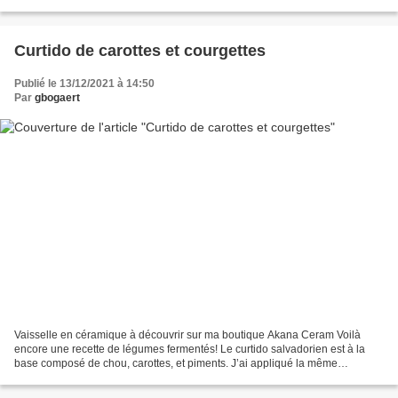
Ingrédients (pour 4 personnes): 1 j ambonneau...
Curtido de carottes et courgettes
Publié le 13/12/2021 à 14:50
Par
gbogaert
Vaisselle en céramique à découvrir sur ma boutique Akana Ceram Voilà
encore une recette de légumes fermentés! Le curtido salvadorien est à la
base composé de chou, carottes, et piments. J’ai appliqué la même
technique (simple) de fermentation pour un...