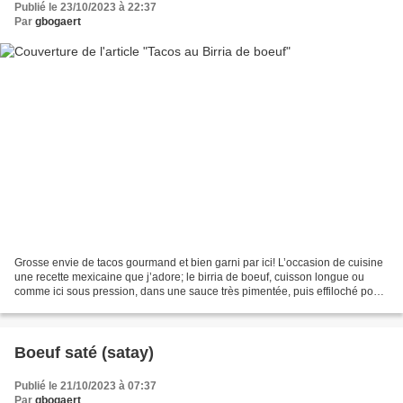
Publié le 23/10/2023 à 22:37
Par
gbogaert
Grosse envie de tacos gourmand et bien garni par ici! L’occasion de cuisine
une recette mexicaine que j’adore; le birria de boeuf, cuisson longue ou
comme ici sous pression, dans une sauce très pimentée, puis effiloché pour
garnir des tacos de maïs de...
Boeuf saté (satay)
Publié le 21/10/2023 à 07:37
Par
gbogaert