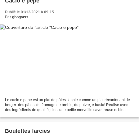
Cacio e pepe
Publié le 01/12/2021 à 09:15
Par
gbogaert
Le cacio e pepe est un plat de pâtes simple comme un plat réconfortant de
berger: des pâtes, du fromage de brebis, du poivre, e basta! Réalisé avec
des ingrédients de qualité, c’est une petite merveille savoureuse et bien
relevée par les arômes piquants...
Boulettes farcies