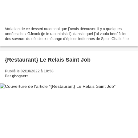
Variation de ce dessert automnal que j’avais découvert il y a quelques
années chez GJcook (je te racontais ici), dans lequel j’ai voulu bénéficier
des saveurs du délicieux mélange d’épices indiennes de Spice Chaild! Les
deux jeune fondatrices de Spice...
{Restaurant} Le Relais Saint Job
Publié le 02/10/2022 à 10:58
Par
gbogaert