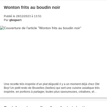
Wonton frits au boudin noir
Publié le 28/12/2023 à 13:51
Par
gbogaert
Une recette très inspirée d’un plat dégusté il y a un moment déjà chez Old
Boy! Un petit resto de Bruxelles (Ixelles) qui sert une cuisine asiatique très
inspirée, en portions à partager, toutes plus savoureuses, créatives, et
colorées les unes que les...