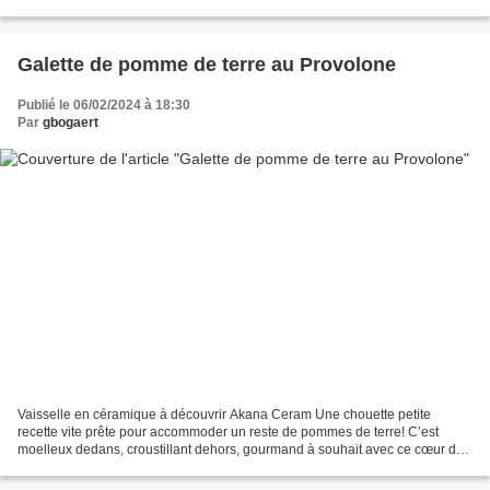
Comme la sobressada très proche en...
Galette de pomme de terre au Provolone
Publié le 06/02/2024 à 18:30
Par
gbogaert
Vaisselle en céramique à découvrir Akana Ceram Une chouette petite
recette vite prête pour accommoder un reste de pommes de terre! C’est
moelleux dedans, croustillant dehors, gourmand à souhait avec ce cœur de
fromage… N'oublie pas de mettre un pouce...