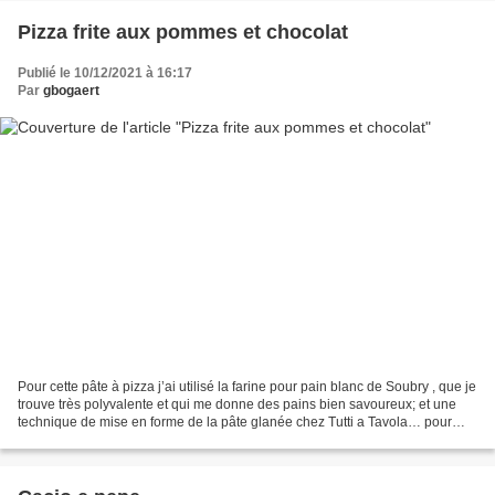
Pizza frite aux pommes et chocolat
Publié le 10/12/2021 à 16:17
Par
gbogaert
Pour cette pâte à pizza j’ai utilisé la farine pour pain blanc de Soubry , que je
trouve très polyvalente et qui me donne des pains bien savoureux; et une
technique de mise en forme de la pâte glanée chez Tutti a Tavola… pour
obtenir, avec une quantité...