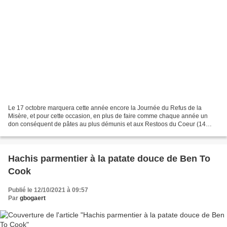
Le 17 octobre marquera cette année encore la Journée du Refus de la
Misère, et pour cette occasion, en plus de faire comme chaque année un
don conséquent de pâtes au plus démunis et aux Restoos du Coeur (14
tonnes quand même!! Soit 140,000 repas...),...
Hachis parmentier à la patate douce de Ben To
Cook
Publié le 12/10/2021 à 09:57
Par
gbogaert