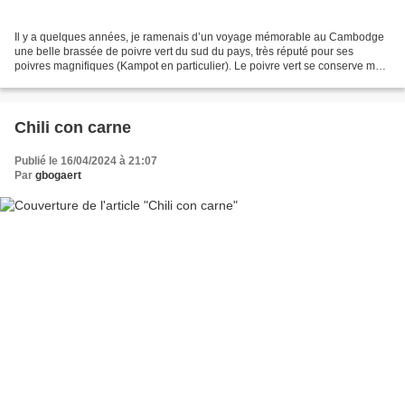
Il y a quelques années, je ramenais d’un voyage mémorable au Cambodge
une belle brassée de poivre vert du sud du pays, très réputé pour ses
poivres magnifiques (Kampot en particulier). Le poivre vert se conserve mal
à l’état ‘vert’, les petites baies...
Chili con carne
Publié le 16/04/2024 à 21:07
Par
gbogaert