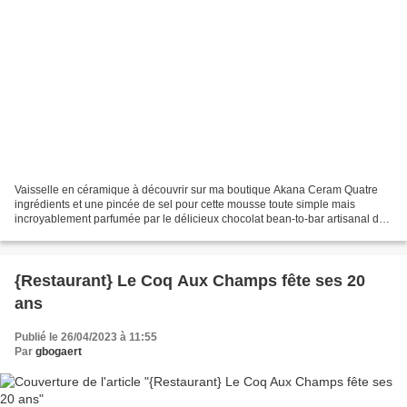
Vaisselle en céramique à découvrir sur ma boutique Akana Ceram Quatre
ingrédients et une pincée de sel pour cette mousse toute simple mais
incroyablement parfumée par le délicieux chocolat bean-to-bar artisanal de
Mike&Becky… Onctueux, puissant, rond,...
{Restaurant} Le Coq Aux Champs fête ses 20
ans
Publié le 26/04/2023 à 11:55
Par
gbogaert