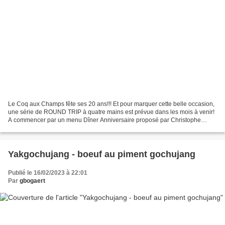
Le Coq aux Champs fête ses 20 ans!!! Et pour marquer cette belle occasion,
une série de ROUND TRIP à quatre mains est prévue dans les mois à venir!
A commencer par un menu Dîner Anniversaire proposé par Christophe
Pauly et le Chef Cyril Mollard** Chef...
Yakgochujang - boeuf au piment gochujang
Publié le 16/02/2023 à 22:01
Par
gbogaert