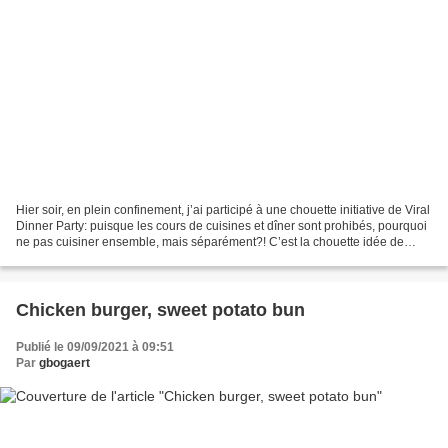
Hier soir, en plein confinement, j’ai participé à une chouette initiative de Viral
Dinner Party: puisque les cours de cuisines et dîner sont prohibés, pourquoi
ne pas cuisiner ensemble, mais séparément?! C’est la chouette idée de
Sophie qui a convié via...
Chicken burger, sweet potato bun
Publié le 09/09/2021 à 09:51
Par
gbogaert