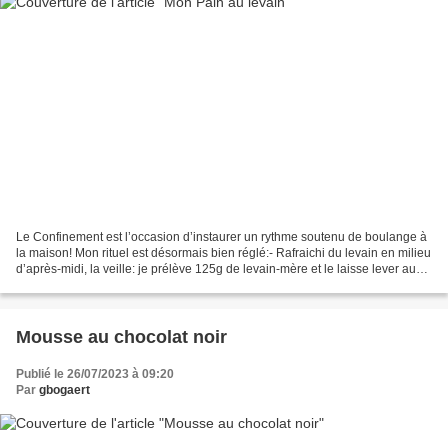
Le Confinement est l’occasion d’instaurer un rythme soutenu de boulange à
la maison! Mon rituel est désormais bien réglé:- Rafraichi du levain en milieu
d’après-midi, la veille: je prélève 125g de levain-mère et le laisse lever au
chaud avec 60g de farine...
Mousse au chocolat noir
Publié le 26/07/2023 à 09:20
Par
gbogaert