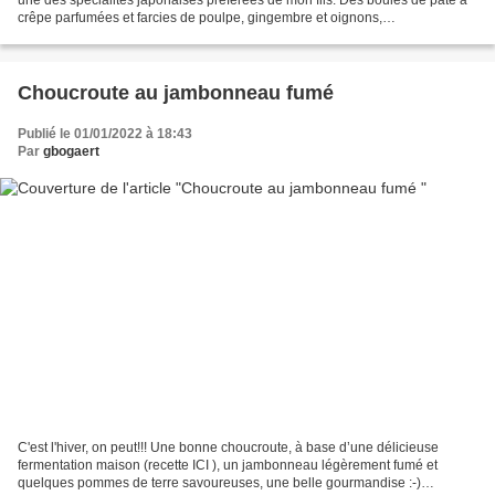
une des spécialités japonaises préférées de mon fils. Des boules de pâte à
crêpe parfumées et farcies de poulpe, gingembre et oignons,
généreusement garnies de sauce mayonnaise et...
Choucroute au jambonneau fumé
Publié le 01/01/2022 à 18:43
Par
gbogaert
C'est l'hiver, on peut!!! Une bonne choucroute, à base d’une délicieuse
fermentation maison (recette ICI ), un jambonneau légèrement fumé et
quelques pommes de terre savoureuses, une belle gourmandise :-)