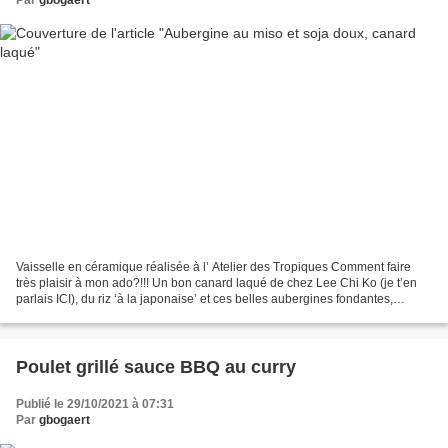
Vaisselle en céramique réalisée à l’ Atelier des Tropiques Comment faire
très plaisir à mon ado?!!! Un bon canard laqué de chez Lee Chi Ko (je t’en
parlais ICI), du riz ‘à la japonaise’ et ces belles aubergines fondantes,
parfumées au miso et sauce soja...
Poulet grillé sauce BBQ au curry
Publié le 29/10/2021 à 07:31
Par
gbogaert