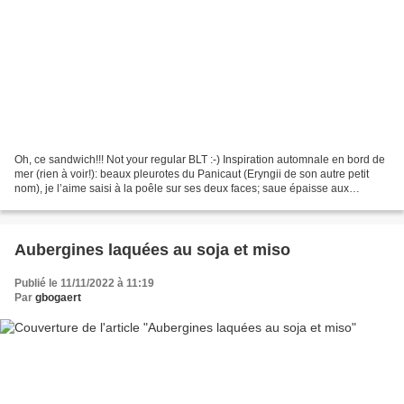
Oh, ce sandwich!!! Not your regular BLT :-) Inspiration automnale en bord de
mer (rien à voir!): beaux pleurotes du Panicaut (Eryngii de son autre petit
nom), je l’aime saisi à la poêle sur ses deux faces; saue épaisse aux
champignons, cream cheese et...
Aubergines laquées au soja et miso
Publié le 11/11/2022 à 11:19
Par
gbogaert