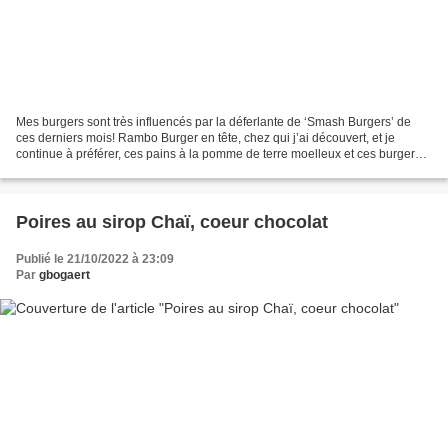
Mes burgers sont très influencés par la déferlante de ‘Smash Burgers’ de
ces derniers mois! Rambo Burger en tête, chez qui j’ai découvert, et je
continue à préférer, ces pains à la pomme de terre moelleux et ces burgers
de viande un peu plus grasse, écrasée...
Poires au sirop Chaï, coeur chocolat
Publié le 21/10/2022 à 23:09
Par
gbogaert