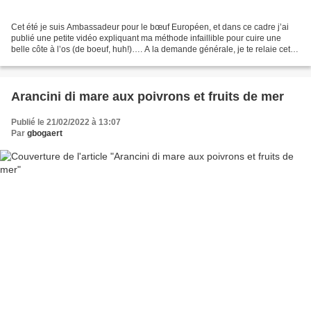
Cet été je suis Ambassadeur pour le bœuf Européen, et dans ce cadre j’ai
publié une petite vidéo expliquant ma méthode infaillible pour cuire une
belle côte à l’os (de boeuf, huh!)…. A la demande générale, je te relaie cette
technique par écrit, tu pourras...
Arancini di mare aux poivrons et fruits de mer
Publié le 21/02/2022 à 13:07
Par
gbogaert