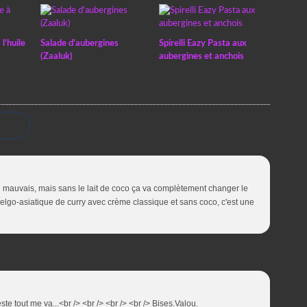
l'huile
Salade d'aubergines
Spirelli Eazy Pasta aux
(Zaaluk)
aubergines et anchois
e mauvais, mais sans le lait de coco ça va complètement changer le
 belgo-asiatique de curry avec crème classique et sans coco, c'est une
este tout me va...<br /> <br /> <br /> <br /> Bises.Valou.