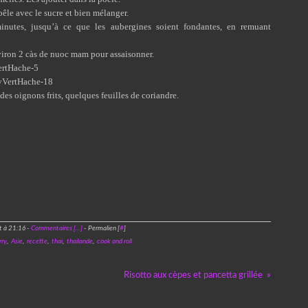
oêle avec le sucre et bien mélanger.
utes, jusqu’à ce que les aubergines soient fondantes, en remuant
viron 2 càs de nuoc mam pour assaisonner.
des oignons frits, quelques feuilles de coriandre.
t à 21:16 -
Commentaires [
…
]
- Permalien [
#
]
rry
,
Asie
,
recette
,
thai
,
thailande
,
cook and roll
Risotto aux cèpes et pancetta grillée