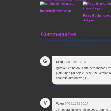
Involtini di melanzane
Purée d'aubergine à 
d'argan
Commentaires
Ajouter un commentaire
G
Greg
27/09/2012 20:31
@Valou: ça ne doit certainement pas êtr
plat! Sinon j'ai déjà cuisiné une version
chouette alternative ;-)
Répondre
V
Valou
27/09/2012 20:27
J'enlèverai juste le lait de coco, pour le r