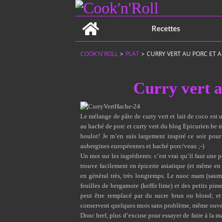
Home
Recettes
COOK'N'ROLL
>
PLAT
>
CURRY VERT AU PORC ET 
Curry vert a
Le mélange de pâte de curry vert et lait de coco est 
au haché de porc et curry vert
du blog
Epicurien.be
m
boulot! Je m’en suis largement inspiré ce soir pour
aubergines européennes et haché porc/veau ;-)
Un mot sur les ingrédients: c’est vrai qu’il faut une p
trouve facilement en épicerie asiatique (et même en
en général très, très longtemps. Le nuoc mam (saumur
feuilles de bergamote (keffir lime) et des petits pim
peut être remplacé par du sucre brun ou blond; et
conservent quelques mois sans problème, même ouve
Donc bref, plus d’excuse pour essayer de faire à la m