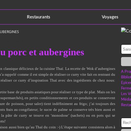
Restaurants
Voyages
AUBERGINES
26 septembre 2012
u porc et aubergines
un classique délicieux de la cuisine Thaï. La recette de
Wok d’aubergines
A Pro
’a rappelé comme il est simple de réaliser ce curry vite fait en rentrant du
Bibli
 réaliser ce curry d’inspiration Thaï avec des ingrédients de chez nous:
Epice
Ferme
etite base de produits asiatiques pour réaliser ce type de plat. Mais on les
Les V
 supermarchés), en petits conditionnements et ces produits se conservent
Médi
e de poisson, pour saler) tient indéfiniment au frigo; j’ai toujours des
Resta
ents frais au congélateur; le sucre de palme se conserve très bien aussi et
 la pâte de curry se trouve en ‘monodose’ (sachets) ou en pots qui se
rts!
aison aussi bien qu’au Thaï du coin :-) L’étape suivante consistera alors à