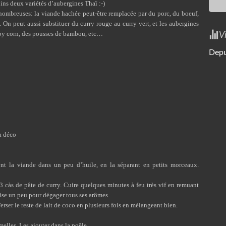
ins deux variétés d’aubergines Thaï :-)
t nombreuses: la viande hachée peut-être remplacée par du porc, du boeuf,
 On peut aussi substituer du curry rouge au curry vert, et les aubergines
baby corn, des pousses de bambou, etc…
V
Depu
la déco
nt la viande dans un peu d’huile, en la séparant en petits morceaux.
3 càs de pâte de curry. Cuire quelques minutes à feu très vif en remuant
uise un peu pour dégager tous ses arômes.
erser le reste de lait de coco en plusieurs fois en mélangeant bien.
amelles. Les ajouter dans la poêle.