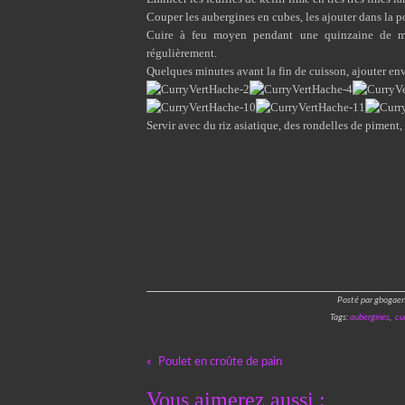
Couper les aubergines en cubes, les ajouter dans la p
Cuire à feu moyen pendant une quinzaine de min
régulièrement.
Quelques minutes avant la fin de cuisson, ajouter en
Servir avec du riz asiatique, des rondelles de piment, 
Posté par gbogaer
Tags:
aubergines
,
cu
Poulet en croûte de pain
Vous aimerez aussi :