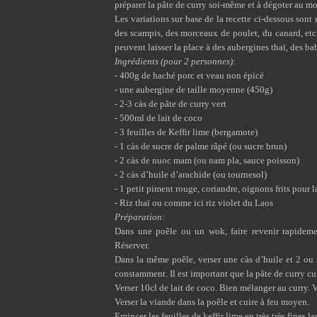
préparer la pâte de curry soi-même et à dégoter au mo
Les variations sur base de la recette ci-dessous son
des scampis, des morceaux de poulet, du canard, etc.
peuvent laisser la place à des aubergines thaï, des 
Ingrédients (pour 2 personnes):
- 400g de haché porc et veau non épicé
- une aubergine de taille moyenne (450g)
- 2-3 càs de
pâte de curry vert
- 500ml de lait de coco
- 3 feuilles de
Keffir lime
(bergamote)
- 1 càs de sucre de palme râpé (ou sucre brun)
- 2 càs de nuoc mam (ou
nam pla
, sauce poisson)
- 2 càs d’huile d’arachide (ou tournesol)
- 1 petit piment rouge, coriandre, oignons frits pour 
- Riz thaï ou comme ici riz violet du Laos
Préparation:
Dans une poêle ou un wok, faire revenir rapideme
Réserver.
Dans la même poêle, verser une càs d’huile et 2 ou 
constamment. Il est important que la pâte de curry c
Verser 10cl de lait de coco. Bien mélanger au curry. V
Verser la viande dans la poêle et cuire à feu moyen.
Emincer les feuilles de keffir lime en très très fines l