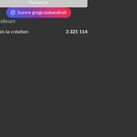
Suivre gregcookandroll
isiteurs
is la création
3 321 114