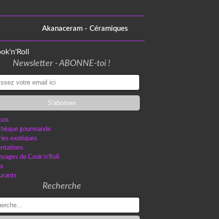
Akanaceram - Céramiques
Newsletter - ABONNE-toi !
pos
othèque gourmande
ries exotiques
ntations
oyages de Cook'n'Roll
as
urants
Recherche