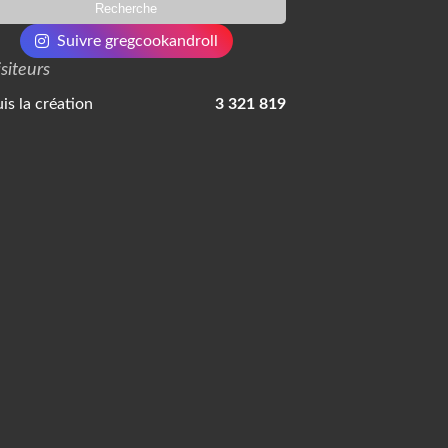
Suivre gregcookandroll
isiteurs
is la création
3 321 819