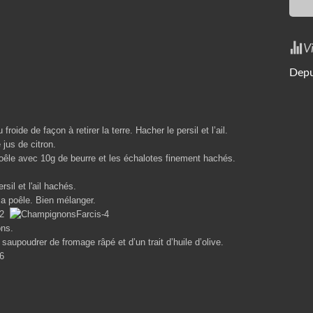
V
Depu
oide de façon à retirer la terre. Hacher le persil et l’ail.
jus de citron.
 poêle avec 10g de beurre et les échalotes finement hachés.
sil et l'ail hachés.
la poêle. Bien mélanger.
ons.
saupoudrer de fromage râpé et d’un trait d’huile d’olive.