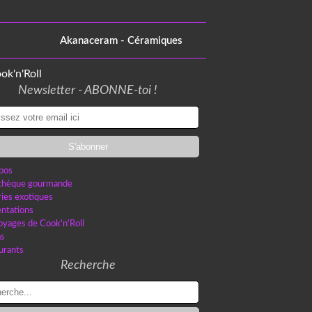
Akanaceram - Céramiques
Newsletter - ABONNE-toi !
pos
othèque gourmande
ries exotiques
ntations
oyages de Cook'n'Roll
as
urants
Recherche