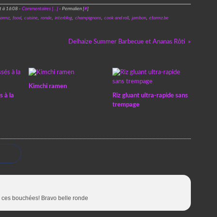
t à 16:08 -
Commentaires [
…
]
- Permalien [
#
]
farmz
,
food
,
cuisine
,
ronde
,
interblog
,
champignons
,
cook and roll
,
jambon
,
efarmz.be
Delhaize Summer Barbecue et Ananas Rôti
Kimchi ramen
s à la
Riz gluant ultra-rapide sans
trempage
s ces bouchées! Bravo belle ronde