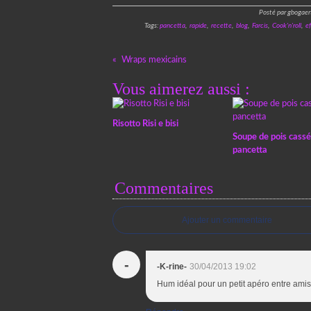
Posté par gbogaer
Tags:
pancetta
,
rapide
,
recette
,
blog
,
Farcis
,
Cook'n'roll
,
e
Wraps mexicains
Vous aimerez aussi :
Risotto Risi e bisi
Soupe de pois cassé
pancetta
Commentaires
Ajouter un commentaire
-
-K-rine-
30/04/2013 19:02
Hum idéal pour un petit apéro entre ami