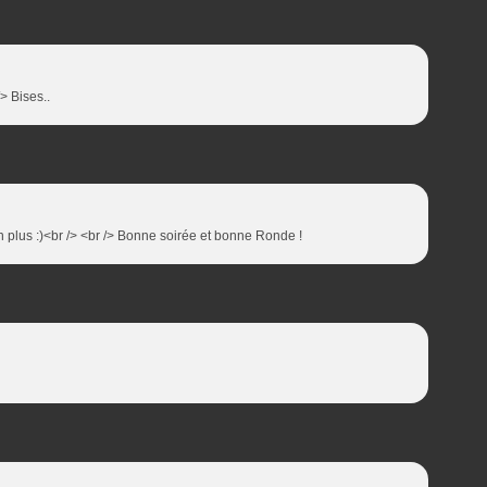
/> Bises..
 en plus :)<br /> <br /> Bonne soirée et bonne Ronde !