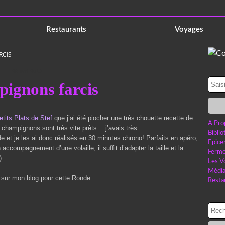
Restaurants
Voyages
RCIS
28 avril 2013
ignons farcis
tits Plats de Stef
que j’ai été piocher une très chouette recette de
A Pro
 champignons sont très vite prêts… j’avais très
Bibli
et je les ai donc réalisés en 30 minutes chrono! Parfaits en apéro,
Epice
compagnement d’une volaille; il suffit d’adapter la taille et la
Ferme
)
Les V
Médi
e sur mon blog pour cette Ronde.
Resta