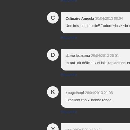
Répondre
C
Culinaire Amoula
30/04/2013 00:04
Une très jolie recette!! J'adore!<br /> <br 
Répondre
D
dame ipanama
29/04/2013 20:01
ils ont l'air délicieux et faits rapidement
Répondre
K
kougelhopf
28/04/2013 21:08
Excellent choix, bonne ronde.
Répondre
Y