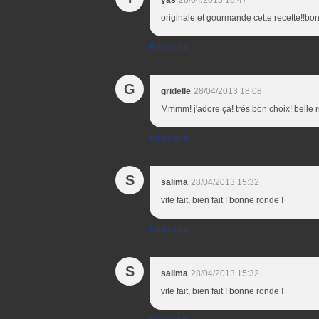
yas
28/04/2013 18:47
originale et gourmande cette recette!!bo
Répondre
G
gridelle
28/04/2013 18:08
Mmmm! j'adore ça! très bon choix! belle 
Répondre
S
salima
28/04/2013 15:32
vite fait, bien fait ! bonne ronde !
Répondre
S
salima
28/04/2013 15:32
vite fait, bien fait ! bonne ronde !