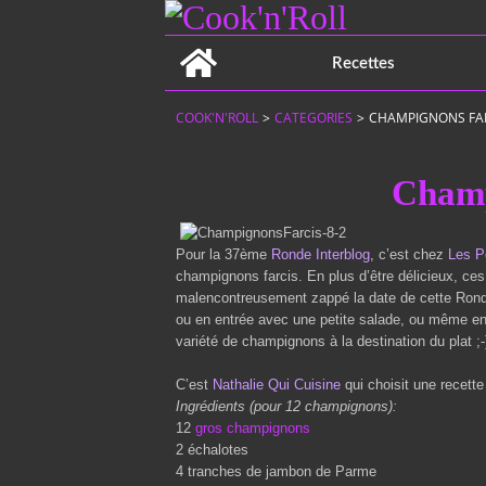
Home
Recettes
COOK'N'ROLL
>
CATEGORIES
>
CHAMPIGNONS FA
Champ
Pour la 37ème
Ronde Interblog
, c’est chez
Les Pe
champignons farcis. En plus d’être délicieux, ces
malencontreusement zappé la date de cette Ronde 
ou en entrée avec une petite salade, ou même en ac
variété de champignons à la destination du plat ;-
C’est
Nathalie Qui Cuisine
qui choisit une recett
Ingrédients (pour 12 champignons):
12
gros champignons
2 échalotes
4 tranches de jambon de Parme