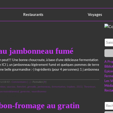
Restaurants
Voyages
1 janvier 2022
au jambonneau fumé
 on peut!!! Une bonne choucroute, à base d’une délicieuse fermentation
A Pro
te ICI ), un jambonneau légèrement fumé et quelques pommes de terre
Bibli
ne belle gourmandise :-) Ingrédients (pour 4 personnes): 1 j ambonnea
Epice
Ferme
Les V
t à 18:43 -
Commentaires [
…
]
- Permalien [
#
]
Médi
ambon
,
saucisse
,
francfort
,
grenaille
,
jambonneau
,
fermentation
,
tropbon
,
2022
,
Tierenteyn
,
Resta
urcroutedelanneuf
,
genevrier
,
nouvelleannee
13 mai 2020
on-fromage au gratin