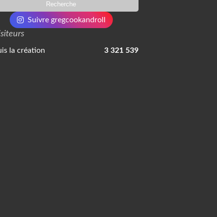
Suivre gregcookandroll
isiteurs
is la création
3 321 539