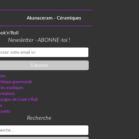
Akanaceram - Céramiques
Newsletter - ABONNE-toi !
pos
othèque gourmande
ries exotiques
ntations
oyages de Cook'n'Roll
as
urants
Recherche