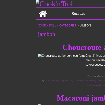
Home
Recettes
COOK'N'ROLL
>
CATEGORIES
>
JAMBON
jambon
Choucroute 
C'est l'hiver,
maison (recet
savoureuses, u
u...
Posté par gbogaer
Tags:
lard
,
recette
,
blog
,
cuisson
,
choucroute
,
moutarde
,
chou
,
j
cornesdegatte
,
co
Macaroni jamb