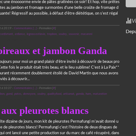
c une énoooorme envie de pâtes gratinées ce soir! Et hop, vite prêtes
ettes au jambon et fromage surmontes d’une belle croûte de fromage d
uante! Régressif au possible, à défaut d’être diététique, on s’est régal
V
t à 20:19 -
Commentaires [
…
]
- Permalien [
#
]
Depu
confortant
,
enfance
,
legrascestlavie
,
tropbon
,
soubry
,
souvenir
,
macaroni
30 mars 2019
oireaux et jambon Ganda
oujours pour moi un grand plaisir d’être invité à découvrir de beaux pro
Cette fois le produit était très beau, et le lieu sublime! C’est à La Paix**
taurant récemment doublement étoilé de David Martin que nous avons
viés à découvrir...
t à 10:37 -
Commentaires [
…
]
- Permalien [
#
]
bon
,
gand
,
pates
,
demeyere
,
soubry
,
qualityfood
,
artisanat
,
ganda
,
ham
,
maturation
16 octobre 2015
 aux pleurotes blancs
ite dizaine de jours, mon kit de pleurotes Permafungi m’avait donné u
te de pleurotes blancs! Permafungi c’est l’histoire de deux dingues de
ui ont lancé une petite production sur du marc de café récupéré, dans