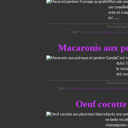
Mon ado ave
ces coquill
orée et craq
és! ......
Posté par gbogaer
Tags:
Plat
,
recette
,
gratin
,
fromage
,
jambon
,
re
Macaronis aux p
C’est t
duits! 
le res
été con
Posté par gbogaer
Tags:
Plat
,
Belgique
,
Gastronomie
,
recette
,
blog
,
porc
,
jam
Oeuf cocotte
Après une pet
ne belle récol
champignons q