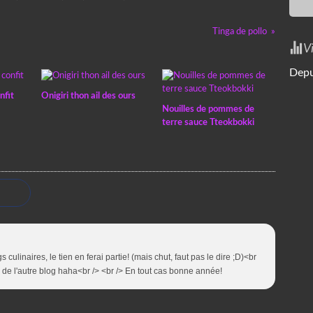
Tinga de pollo
V
Depu
nfit
Onigiri thon ail des ours
Nouilles de pommes de
terre sauce Tteokbokki
 culinaires, le tien en ferai partie! (mais chut, faut pas le dire ;D)<br
m de l'autre blog haha<br /> <br /> En tout cas bonne année!