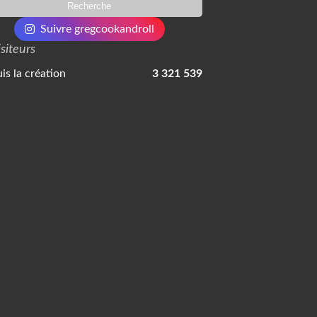
Suivre gregcookandroll
isiteurs
is la création
3 321 539