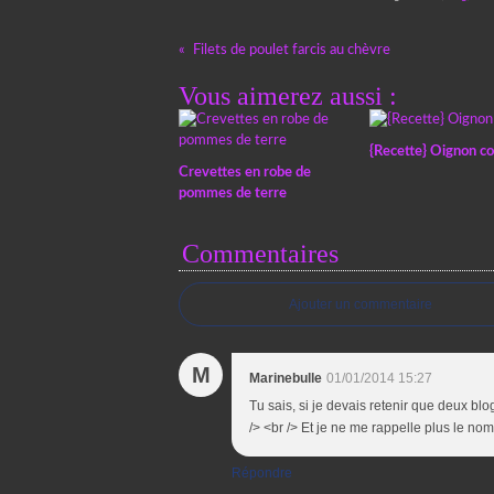
Filets de poulet farcis au chèvre
Vous aimerez aussi :
{Recette} Oignon co
Crevettes en robe de
pommes de terre
Commentaires
Ajouter un commentaire
M
Marinebulle
01/01/2014 15:27
Tu sais, si je devais retenir que deux blogs
/> <br /> Et je ne me rappelle plus le no
Répondre