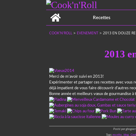
Home
Recettes
COOK'N'ROLL
>
EVENEMENT
>
2013 EN DOUZE R
2013 en
Merci de m’avoir suivi en 2013!
Expérimenter et partager ces recettes avec vous rest
déjà impatient de vous faire découvrir d’autres rec
Bonne année et meilleurs vœux de gourmandise à 
Posté par gbogaer
Tags:
recette
,
blog
,
Cook