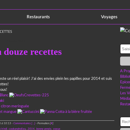
Restaurants
Voyages
ECETTES
1 janvier 2014
 douze recettes
A Pro
Bibli
e un réel plaisir! J’ai des envies plein les papilles pour 2014 et suis
Epice
ettes!
Ferme
tous!
Les V
Médi
Resta
t à 10:13 -
Commentaires [
…
]
- Permalien [
#
]
'n'roll
,
cookandroll.eu
,
2014
,
bonne année
,
voeux