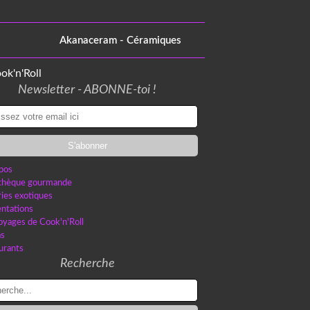
Akanaceram - Céramiques
Newsletter - ABONNE-toi !
pos
othèque gourmande
ries exotiques
ntations
oyages de Cook'n'Roll
as
urants
Recherche