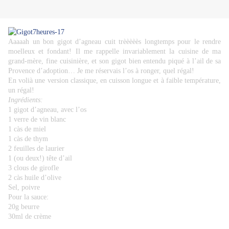
Aaaaah un bon gigot d’agneau cuit trèèèèès longtemps pour le rendre
moelleux et fondant! Il me rappelle invariablement la cuisine de ma
grand-mère, fine cuisinière, et son gigot bien entendu piqué à l’ail de sa
Provence d’adoption… Je me réservais l’os à ronger, quel régal!
En volià une version classique, en cuisson longue et à faible température,
un régal!
Ingrédients:
1 gigot d’agneau, avec l’os
1 verre de vin blanc
1 càs de miel
1 càs de thym
2 feuilles de laurier
1 (ou deux!) tête d’ail
3 clous de girofle
2 càs huile d’olive
Sel, poivre
Pour la sauce:
20g beurre
30ml de crème