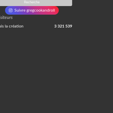
Suivre gregcookandroll
isiteurs
is la création
3 321 539