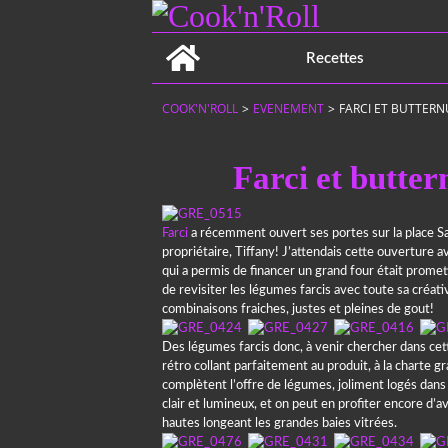
Home
Recettes
COOK'N'ROLL
>
EVENEMENT
>
FARCI ET BUTTERN
Farci et butter
Farci
a récemment ouvert ses portes sur la place Sa
propriétaire, Tiffany! J’attendais cette ouverture 
qui a permis de financer un grand four était prome
de revisiter les légumes farcis avec toute sa créati
combinaisons fraiches, justes et pleines de gout!
Des légumes farcis donc, à venir chercher dans cet
rétro collant parfaitement au produit, à la charte g
complètent l’offre de légumes, joliment logés dans 
clair et lumineux, et on peut en profiter encore d’a
hautes longeant les grandes baies vitrées.