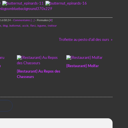
t à 08:24 -
Commentaires [
…
]
- Permalien [
#
]
e
,
blog
,
butternut
,
uccle
,
Farci
,
legume
,
traiteur
Trofiette au pesto d’ail des ours
u
{Restaurant} Molfar
{Restaurant} Au Repos des
Chasseurs