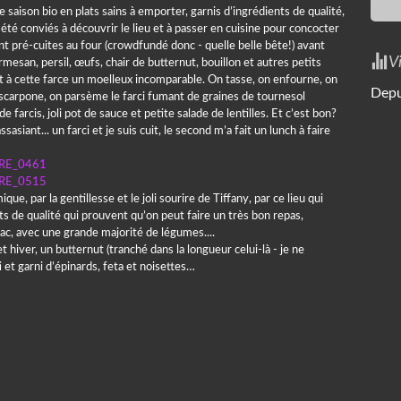
 saison bio en plats sains à emporter, garnis d’ingrédients de qualité,
été conviés à découvrir le lieu et à passer en cuisine pour concocter
nt pré-cuites au four (crowdfundé donc - quelle belle bête!) avant
V
mesan, persil, œufs, chair de butternut, bouillon et autres petits
nt à cette farce un moelleux incomparable. On tasse, on enfourne, on
Depu
carpone, on parsème le farci fumant de graines de tournesol
 farcis, joli pot de sauce et petite salade de lentilles. Et c’est bon?
sasiant... un farci et je suis cuit, le second m’a fait un lunch à faire
e, par la gentillesse et le joli sourire de Tiffany, par ce lieu qui
uits de qualité qui prouvent qu’on peut faire un très bon repas,
mac, avec une grande majorité de légumes....
 hiver, un butternut (tranché dans la longueur celui-là - je ne
i et garni d’épinards, feta et noisettes…