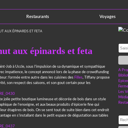
Restaurants
Voyages
UT AUX ÉPINARDS ET FETA
7 mai 2016
nut aux épinards et feta
int-Job à Uccle, sous l’impulsion de sa dynamique et sympathique
A Pro
avec impatience, le concept annoncé lors de la phase de crowdfunding
Bibli
tteur: formée entre autre dans les cuisines des
Filles
, Tiffany propose
Epice
vité, son respect des saisons, et son gout certain pour les
Ferme
Les V
Médi
te jolie petite boutique lumineuse et décorée de bois dans un style
Resta
raphique de l’enseigne, et aux beaux produits d’épicerie fine qui
leur étagères de bois. On se sent tout de suite bien dans cet endroit
vantage en s’installant dans le petit espace de dégustation aux tables