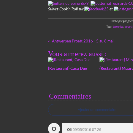
Suivez Cook’n’Roll sur
et
Posté par gbogaer
Tags:
bruxelles
,
recett
Antwerpen Proeft 2016 - 5 au 8 mai
Vous aimerez aussi :
{Restaurant} Casa Due
{Restaurant} Mizar
Commentaires
Ajouter un commentaire
O
Oli
09/05/2016 07:26