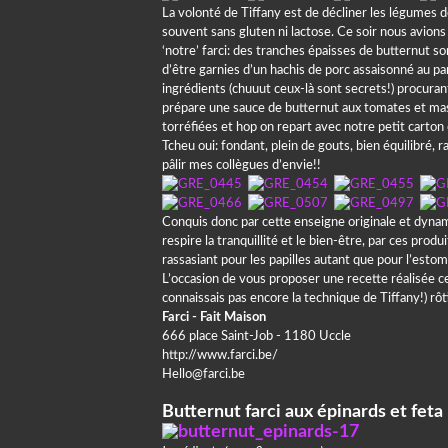
La volonté de Tiffany est de décliner les légumes de
souvent sans gluten ni lactose. Ce soir nous avions 
‘notre’ farci: des tranches épaisses de butternut so
d’être garnies d’un hachis de porc assaisonné au par
ingrédients (chuuut ceux-là sont secrets!) procura
prépare une sauce de butternut aux tomates et mas
torréfiées et hop on repart avec notre petit carton de
Tcheu oui: fondant, plein de gouts, bien équilibré, ras
pâlir mes collègues d’envie!!
Conquis donc par cette enseigne originale et dynamiqu
respire la tranquillité et le bien-être, par ces prod
rassasiant pour les papilles autant que pour l’esto
L’occasion de vous proposer une recette réalisée cet
connaissais pas encore la technique de Tiffany!) rôt
Farci - Fait Maison
666 place Saint-Job - 1180 Uccle
http://www.farci.be/
Hello@farci.be
Butternut farci aux épinards et feta