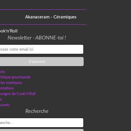
Akanaceram - Céramiques
Newsletter - ABONNE-toi !
pos
othèque gourmande
ries exotiques
ntations
oyages de Cook'n'Roll
as
urants
Recherche