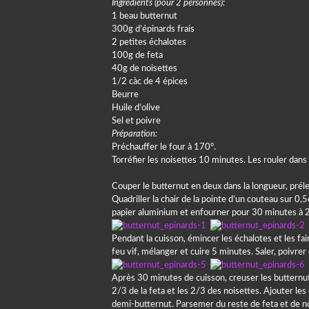
Ingrédients (pour 2 personnes):
1 beau butternut
300g d’épinards frais
2 petites échalotes
100g de feta
40g de noisettes
1/2 càc de 4 épices
Beurre
Huile d’olive
Sel et poivre
Préparation:
Préchauffer le four à 170°.
Torréfier les noisettes 10 minutes. Les rouler dan
Couper le butternut en deux dans la longueur, préleve
Quadriller la chair de la pointe d’un couteau sur 0,5c
papier aluminium et enfourner pour 30 minutes à 
Pendant la cuisson, émincer les échalotes et les fai
feu vif, mélanger et cuire 5 minutes. Saler, poivrer
Après 30 minutes de cuisson, creuser les butternut
2/3 de la feta et les 2/3 des noisettes. Ajouter le
demi-butternut. Parsemer du reste de feta et de n