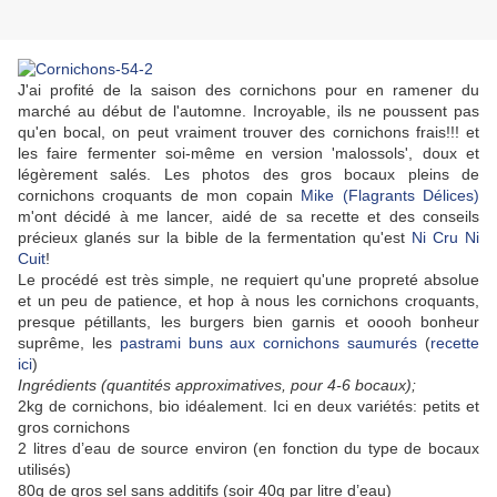
J'ai profité de la saison des cornichons pour en ramener du
marché au début de l'automne. Incroyable, ils ne poussent pas
qu'en bocal, on peut vraiment trouver des cornichons frais!!! et
les faire fermenter soi-même en version 'malossols', doux et
légèrement salés. Les photos des gros bocaux pleins de
cornichons croquants de mon copain
Mike (Flagrants Délices)
m'ont décidé à me lancer, aidé de sa recette et des conseils
précieux glanés sur la bible de la fermentation qu'est
Ni Cru Ni
Cuit
!
Le procédé est très simple, ne requiert qu'une propreté absolue
et un peu de patience, et hop à nous les cornichons croquants,
presque pétillants, les burgers bien garnis et ooooh bonheur
suprême, les
pastrami buns aux cornichons saumurés
(
recette
ici
)
Ingrédients (quantités approximatives, pour 4-6 bocaux);
2kg de cornichons, bio idéalement. Ici en deux variétés: petits et
gros cornichons
2 litres d’eau de source environ (en fonction du type de bocaux
utilisés)
80g de gros sel sans additifs (soir 40g par litre d’eau)