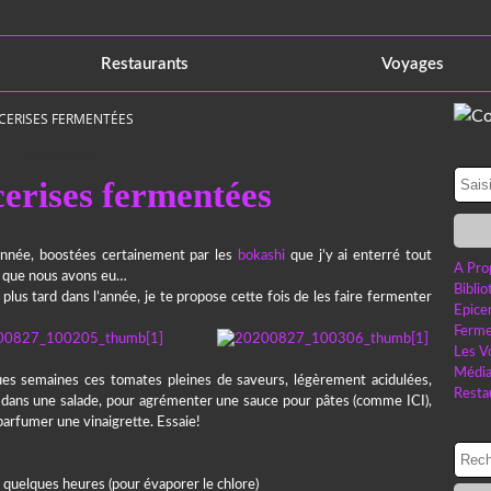
Restaurants
Voyages
CERISES FERMENTÉES
31 août 2020
erises fermentées
année, boostées certainement par les
bokashi
que j’y ai enterré tout
A Pro
llé que nous avons eu…
Bibli
 plus tard dans l’année, je te propose cette fois de les faire fermenter
Epice
Ferme
Les V
Médi
ues semaines ces tomates pleines de saveurs, légèrement acidulées,
Resta
s dans une salade, pour agrémenter une sauce pour pâtes (comme ICI),
 parfumer une vinaigrette. Essaie!
s quelques heures (pour évaporer le chlore)