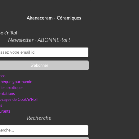
Akanaceram - Céramiques
Newsletter - ABONNE-toi !
pos
othèque gourmande
ries exotiques
ntations
oyages de Cook'n'Roll
as
urants
Recherche