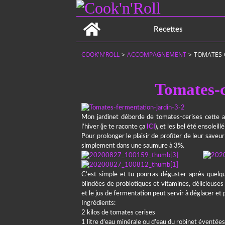
Home
Recettes
COOK'N'ROLL
>
ACCOMPAGNEMENT
>
TOMATES-
Tomates-c
Mon jardinet déborde de tomates-cerises cette 
l’hiver (je te raconte ça
ICI
), et les bel été ensolei
Pour prolonger le plaisir de profiter de leur saveur
simplement dans une saumure à 3%.
C’est simple et tu pourras déguster après quelq
blindées de probiotiques et vitamines, délicieuse
et le jus de fermentation peut servir à déglacer et
Ingrédients:
2 kilos de tomates cerises
1 litre d’eau minérale ou d’eau du robinet éventée