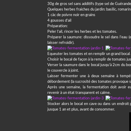
30g de gros sel sans additifs (type sel de Guérand
Quelques herbes fraiches du jardin: basilic, romarin
1 càc de poivre noir en grains
4 gousses d’ail
Préparation:
Peler l’ail, rincer les herbes et les tomates.
Préparer la saumure: dissoudre le sel dans l’eau (
laisser refroidir).
Equeuter les tomates et en remplir un grand bocal à 
Choisir le bocal de façon à la remplir de tomates j
Verser la saumure dans le bocal jusqu’à 2cm du bor
le couvercle à joint.
Laisser fermenter une à deux semaine à tempér
débordement (la sucrosité des tomates provoque s
Après une semaine, la fermentation doit avoir eu 
revenir à un état transparent et calme.
Stocker alors le bocal en cave ou dans un endroit 
jusque 1 an et plus, avant de consommer.