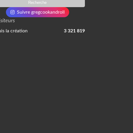
Suivre gregcookandroll
isiteurs
is la création
3 321 819