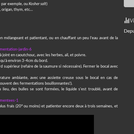
e par exemple, ou
Kosher salt
)
, origan, thym, etc…
V
Depu
en mélangeant et patientant, ou en chauffant un peu l’eau avant de la
joint en caoutchouc, avec les herbes, ail, et poivre.
usqu’à environ 3-4cm du bord.
d supérieur (refaire de la saumure si nécessaire). Fermer le bocal avec
ature ambiante, avec une assiette creuse sous le bocal en cas de
ouvent des fermentations bouillonnantes!).
lieu, des bulles se sont formées, le liquide s’est troublé, avant de
plus frais (20° ou moins) et patienter encore deux à trois semaines, et