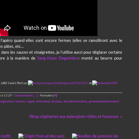
 l’apéro quand elles sont encore fermes (elles se ramolliront avec le
es pâtes, etc…
ns les sauces et vinaigrettes, je l’utilise aussi pour déglacer certains
core à la manière de
Sang-Hoon Degeimbre
: monté au beurre pour
t LIKE Cook’n’Roll sur
et
t à 15:29 -
Commentaires [
…
]
- Permalien [
#
]
vegetarien
,
tomate
,
vegan
,
fermented
,
lactique
,
lactofermentation
,
growninbokashicompost
Wrap végétarien aux aubergines rôties et houmous