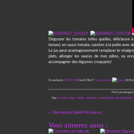
Déguster les tomates telles quelles, délicieuse à
temps), en sauce tomate, sautées à la poêle avec d
Le jus peut avantageusement remplacer le vinaigre da
plats, allonger les sauces de mes pâtes, ou en
accompagner des légumes croquants!
Tu souhaites
SOUTENIR
Cook’n’Roll?
Laisse -moi un
,
SUIS e
Posté par gbogaer
Tags:
recette
,
blog
,
cuisine
,
saumure
,
conservation
,
fermentation
,
{Restaurant} Banh Mi Express
Vous aimerez aussi :