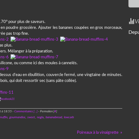
V
 170° pour plus de saveurs.
re en poudre grossière. Ajouter les bananes coupées en gros morceaux,
Depu
rée pas trop fine.
as plus.
ers. Mélanger à la préparation.
silicone, ou comme ici des moules à cannelés.
dessus d’eau en ébullition, couvercle fermé, une vingtaine de minutes.
is, qui doit ressortir sec (sans pâte collée).
t à 18:55 -
Commentaires [
…
]
- Permalien [
#
]
muffin
,
gourmandise
,
sweet
,
noglu
,
bananabread
,
lowcarb
Poireaux à la vinaigrette