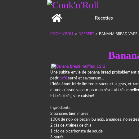
Home
Recettes
COOK'N'ROLL
>
DESSERT
>
BANANA BREAD VAPE
Banana
Une subite envie de banana bread probablement tr
petit
café
serré et savoureux…
L’idée étant ici de limiter le sucre et le gras, et ta
et une cuisson vapeur pour un résultat très moell
Et très (très) vite cuisiné!
Ingrédients:
2 bananes bien mûres
100g de noix de pecan (ou noix, amandes, noisettes, 
2 càs de graines de chia
1 càc de bicarbonate de soude
3 oeufs