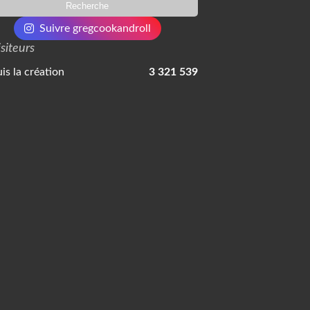
Suivre gregcookandroll
isiteurs
is la création
3 321 539