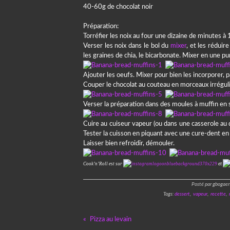
40-60g de chocolat noir
Préparation:
Torréfier les noix au four une dizaine de minutes à
Verser les noix dans le bol du
mixer
, et les rédui
les graines de chia, le bicarbonate. Mixer en une pu
Ajouter les oeufs. Mixer pour bien les incorporer, p
Couper le chocolat au couteau en morceaux irréguli
Verser la préparation dans des moules à muffin en 
Cuire au cuiseur vapeur (ou dans une casserole au 
Tester la cuisson en piquant avec une cure-dent en bo
Laisser bien refroidir, démouler.
Cook’n’Roll est sur
et
Posté par gbogaer
Tags:
dessert
,
vapeur
,
recette
,
Pizza au levain