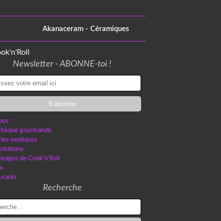
Akanaceram - Céramiques
Newsletter - ABONNE-toi !
pos
othèque gourmande
ries exotiques
ntations
oyages de Cook'n'Roll
as
urants
Recherche