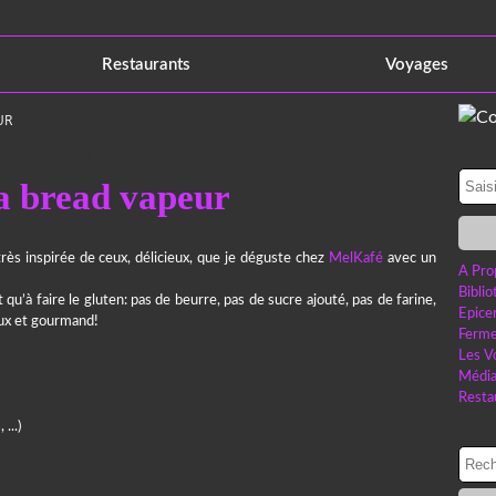
Restaurants
Voyages
UR
19 mai 2021
 bread vapeur
ès inspirée de ceux, délicieux, que je déguste chez
MelKafé
avec un
A Pro
Bibli
nt qu’à faire le gluten: pas de beurre, pas de sucre ajouté, pas de farine,
Epice
eux et gourmand!
Ferme
Les V
Médi
Resta
...)