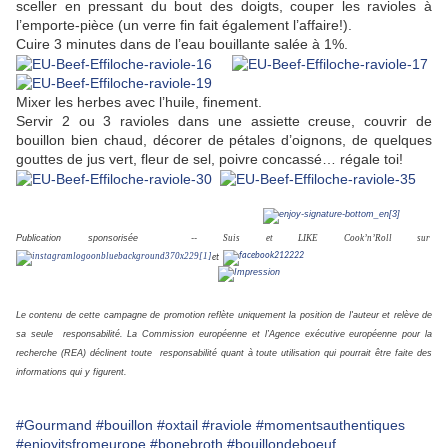
sceller en pressant du bout des doigts, couper les ravioles à
l’emporte-pièce (un verre fin fait également l’affaire!).
Cuire 3 minutes dans de l’eau bouillante salée à 1%.
Mixer les herbes avec l’huile, finement.
Servir 2 ou 3 ravioles dans une assiette creuse, couvrir de
bouillon bien chaud, décorer de pétales d’oignons, de quelques
gouttes de jus vert, fleur de sel, poivre concassé… régale toi!
Publication sponsorisée --
Suis et LIKE
Cook’n’Roll sur
et
Le contenu de cette campagne de promotion reflète uniquement la position de l'auteur et relève de
sa seule responsabilité. La Commission européenne et l’Agence exécutive européenne pour la
recherche (REA) déclinent toute responsabilité quant à toute utilisation qui pourrait être faite des
informations qui y figurent.
#Gourmand
#bouillon
#oxtail
#raviole
#momentsauthentiques
#enjoyitsfromeurope
#bonebroth
#bouillondeboeuf