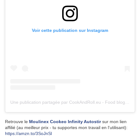
Voir cette publication sur Instagram
Une publication partagée par CookAndRoll.eu - Food blog (@gregcookandroll)
Retrouve le
Moulinex Cookeo Infinity Autostir
sur mon lien
affilié (au meilleur prix - tu supportes mon travail en l'utilisant):
https://amzn.to/3SoJnSl