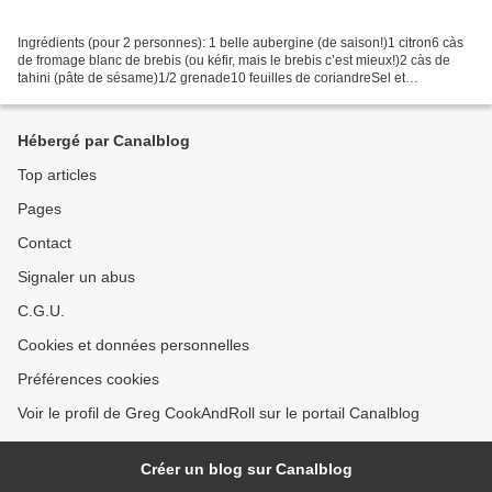
Ingrédients (pour 2 personnes): 1 belle aubergine (de saison!)1 citron6 càs
de fromage blanc de brebis (ou kéfir, mais le brebis c’est mieux!)2 càs de
tahini (pâte de sésame)1/2 grenade10 feuilles de coriandreSel et
poivreHuile d’olive Préparation: Tailler...
Hébergé par Canalblog
Top articles
Pages
Contact
Signaler un abus
C.G.U.
Cookies et données personnelles
Préférences cookies
Voir le profil de Greg CookAndRoll sur le portail Canalblog
Créer un blog sur Canalblog