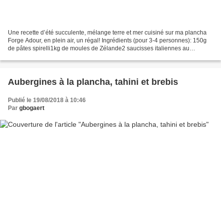
Une recette d’été succulente, mélange terre et mer cuisiné sur ma plancha
Forge Adour, en plein air, un régal! Ingrédients (pour 3-4 personnes): 150g
de pâtes spirelli1kg de moules de Zélande2 saucisses italiennes au
fenouil50g de tiges de fenouil1/4...
Aubergines à la plancha, tahini et brebis
Publié le 19/08/2018 à 10:46
Par
gbogaert