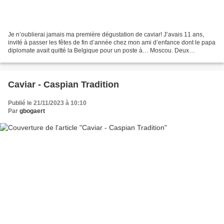
Je n’oublierai jamais ma première dégustation de caviar! J’avais 11 ans,
invité à passer les fêtes de fin d’année chez mon ami d’enfance dont le papa
diplomate avait quitté la Belgique pour un poste à… Moscou. Deux
semaines gravées à jamais, à découvrir...
Caviar - Caspian Tradition
Publié le 21/11/2023 à 10:10
Par
gbogaert