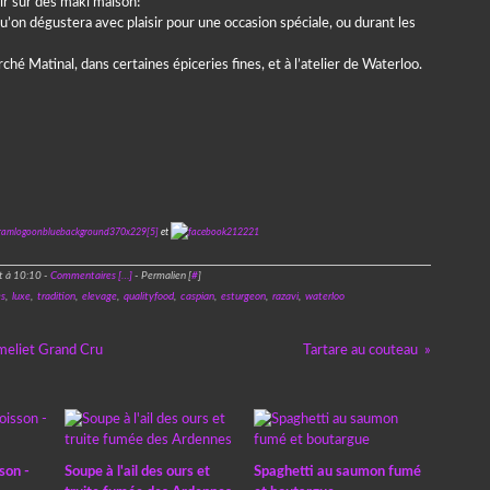
sir sur des maki maison!
u’on dégustera avec plaisir pour une occasion spéciale, ou durant les
hé Matinal, dans certaines épiceries fines, et à l’atelier de Waterloo.
et
t à 10:10 -
Commentaires [
…
]
- Permalien [
#
]
es
,
luxe
,
tradition
,
elevage
,
qualityfood
,
caspian
,
esturgeon
,
razavi
,
waterloo
rmeliet Grand Cru
Tartare au couteau
son -
Soupe à l'ail des ours et
Spaghetti au saumon fumé