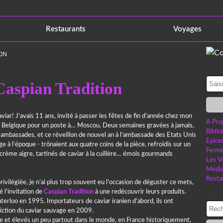
Restaurants
Voyages
ION
21 novembre 2023
Caspian Tradition
viar! J’avais 11 ans, invité à passer les fêtes de fin d’année chez mon
A Pro
 la Belgique pour un poste à… Moscou. Deux semaines gravées à jamais,
Bibli
s ambassades, et ce réveillon de nouvel an à l’ambassade des Etats Unis
Epice
e à l’époque - trônaient aux quatre coins de la pièce, refroidis sur un
Ferme
crème aigre, tartinés de caviar à la cuillère… émois gourmands
Les V
Médi
Resta
ivilégiée, je n’ai plus trop souvent eu l’occasion de déguster ce mets,
é l’invitation de
Caspian Tradition
à une redécouvrir leurs produits.
aterloo en 1995. Importateurs de caviar iranien d’abord, ils ont
rdiction du caviar sauvage en 2009.
re et élevés un peu partout dans le monde, en France historiquement,