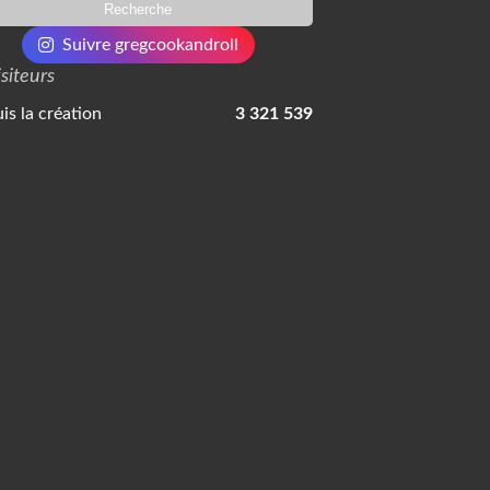
Suivre gregcookandroll
isiteurs
is la création
3 321 539