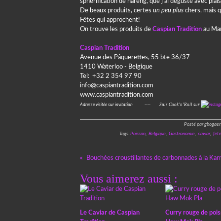
sphérification de hareng, que j’ai dégusté avec plai
De beaux produits, certes
un peu plus
chers, mais q
Fêtes qui approchent!
On trouve les produits de
Caspian Tradition
au Marc
Caspian Tradition
Avenue des Pâquerettes, 55 bte 36/37
1410 Waterloo - Belgique
Tel: +32 2 354 97 90
info@caspiantradition.com
www.caspiantradition.com
Suis Cook’n’Roll sur
Adresse visitée sur invitation ----
Posté par gbogaer
Tags:
Poisson
,
Belgique
,
Gastronomie
,
caviar
,
fet
Bouchées croustillantes de carbonnades à la Ka
Vous aimerez aussi :
Le Caviar de Caspian
Curry rouge de pois