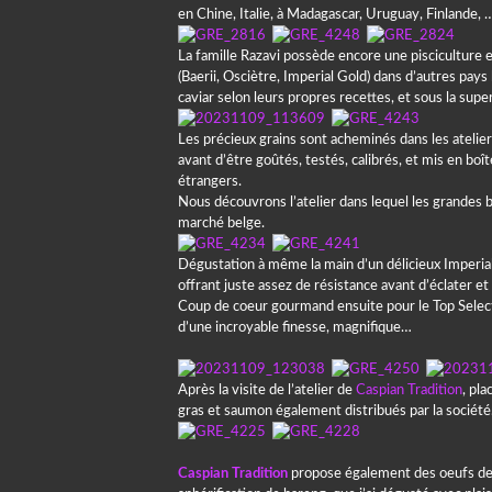
en Chine, Italie, à Madagascar, Uruguay, Finlande, 
La famille Razavi possède encore une pisciculture en
(Baerii, Osciètre, Imperial Gold) dans d’autres pays 
caviar selon leurs propres recettes, et sous la supe
Les précieux grains sont acheminés dans les atelie
avant d’être goûtés, testés, calibrés, et mis en boî
étrangers.
Nous découvrons l’atelier dans lequel les grandes 
marché belge.
Dégustation à même la main d’un délicieux Imperial 
offrant juste assez de résistance avant d’éclater e
Coup de coeur gourmand ensuite pour le Top Selecti
d’une incroyable finesse, magnifique…
Après la visite de l’atelier de
Caspian Tradition
, pla
gras et saumon également distribués par la société
Caspian Tradition
propose également des oeufs de po