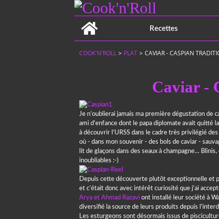
Home
Recettes
COOK'N'ROLL
>
PLAT
>
CAVIAR - CASPIAN TRADIT
Caviar - 
Je n’oublierai jamais ma première dégustation de ca
ami d’enfance dont le papa diplomate avait quitté
à découvrir l’URSS dans le cadre très privilégié de
où - dans mon souvenir - des bols de caviar - sauvag
lit de glaçons dans des seaux à champagne… Blinis, 
inoubliables :-)
Depuis cette découverte plutôt exceptionnelle et pr
et c’était donc avec intérêt curiosité que j’ai accept
Arya et Ahmad Razavi
ont installé leur société à W
diversifié la source de leurs produits depuis l’inte
Les esturgeons sont désormais issus de piscicultu