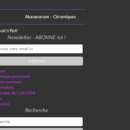
Akanaceram - Céramiques
Newsletter - ABONNE-toi !
pos
othèque gourmande
ries exotiques
ntations
oyages de Cook'n'Roll
as
urants
Recherche