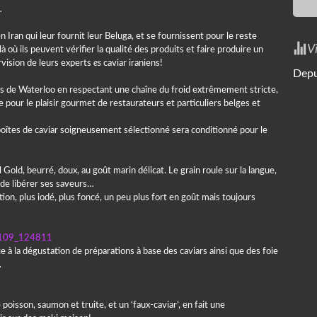
…
 Iran qui leur fournit leur Beluga, et se fournissent pour le reste
V
là où ils peuvent vérifier la qualité des produits et faire produire un
rvision de leurs experts
es
caviar iraniens!
Depu
rs de Waterloo en respectant une chaîne du froid extrêmement stricte,
te pour le plaisir gourmet de restaurateurs et particuliers belges et
boîtes de caviar soigneusement sélectionné sera conditionné pour le
Gold, beurré, doux, au goût marin délicat. Le grain roule sur la langue,
t de libérer ses saveurs…
on, plus iodé, plus foncé, un peu plus fort en goût mais toujours
ce à la dégustation de préparations à base des caviars ainsi que des foie
.
isson, saumon et truite, et un ‘faux-caviar’, en fait une