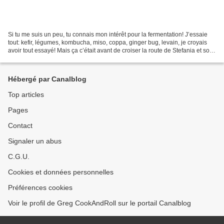
Si tu me suis un peu, tu connais mon intérêt pour la fermentation! J’essaie
tout: kefir, légumes, kombucha, miso, coppa, ginger bug, levain, je croyais
avoir tout essayé! Mais ça c’était avant de croiser la route de Stefania et son
projet de BokashiCompost...
Hébergé par Canalblog
Top articles
Pages
Contact
Signaler un abus
C.G.U.
Cookies et données personnelles
Préférences cookies
Voir le profil de Greg CookAndRoll sur le portail Canalblog