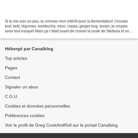
Si tu me suis un peu, tu connais mon intérêt pour la fermentation! J’essaie
tout: kefir, légumes, kombucha, miso, coppa, ginger bug, levain, je croyais
avoir tout essayé! Mais ça c’était avant de croiser la route de Stefania et son
projet de BokashiCompost...
Hébergé par Canalblog
Top articles
Pages
Contact
Signaler un abus
C.G.U.
Cookies et données personnelles
Préférences cookies
Voir le profil de Greg CookAndRoll sur le portail Canalblog