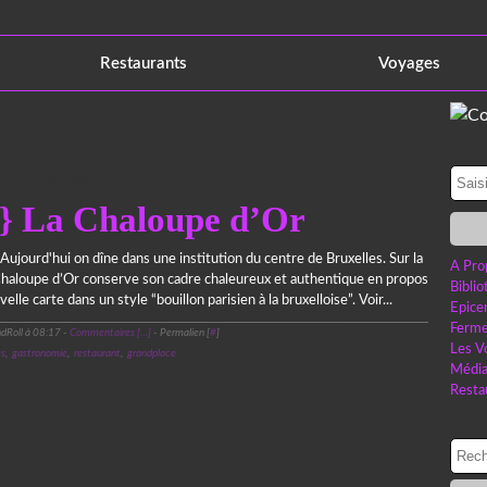
Restaurants
Voyages
4 janvier 2025
} La Chaloupe d’Or
Aujourd'hui on dîne dans une institution du centre de Bruxelles. Sur la
A Pro
haloupe d’Or conserve son cadre chaleureux et authentique en propos
Bibli
lle carte dans un style “bouillon parisien à la bruxelloise”. Voir...
Epice
Ferme
dRoll à 08:17 -
Commentaires [
…
]
- Permalien [
#
]
Les V
es
,
gastronomie
,
restaurant
,
grandplace
Médi
Resta