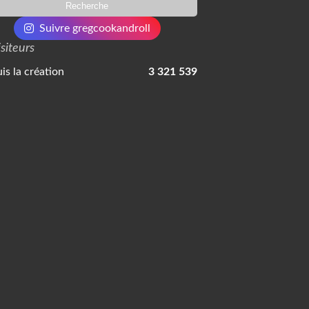
Suivre gregcookandroll
isiteurs
is la création
3 321 539