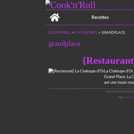
Home
Recettes
COOK'N'ROLL
>
CATEGORIES
>
GRANDPLACE
grandplace
{Restaurant
La Chaloupe d’Or 
Grand-Place, La C
ant une toute nouve
Posté par Greg CookAn
Tags:
bruxell