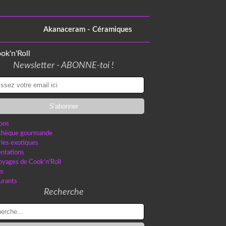
Akanaceram - Céramiques
Newsletter - ABONNE-toi !
pos
othèque gourmande
ries exotiques
ntations
oyages de Cook'n'Roll
as
urants
Recherche