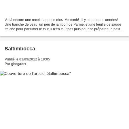
Voilà encore une recette apprise chez Mmmmh! , il y a quelques années!
Une tranche de veau, un peu de jambon de Parme, et une feuille de sauge
fraiche pour parfumer le tout, il n’en faut pas plus pour se préparer un petit
plat délicieux!Simple, vite fait,...
Saltimbocca
Publié le 03/09/2012 à 19:05
Par
gbogaert