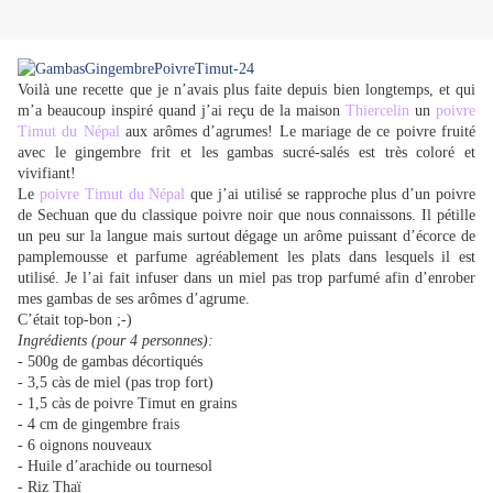
Voilà une recette que je n’avais plus faite depuis bien longtemps, et qui
m’a beaucoup inspiré quand j’ai reçu de la maison
Thiercelin
un
poivre
Timut du Népal
aux arômes d’agrumes! Le mariage de ce poivre fruité
avec le gingembre frit et les gambas sucré-salés est très coloré et
vivifiant!
Le
poivre Timut du Népal
que j’ai utilisé se rapproche plus d’un poivre
de Sechuan que du classique poivre noir que nous connaissons. Il pétille
un peu sur la langue mais surtout dégage un arôme puissant d’écorce de
pamplemousse et parfume agréablement les plats dans lesquels il est
utilisé. Je l’ai fait infuser dans un miel pas trop parfumé afin d’enrober
mes gambas de ses arômes d’agrume.
C’était top-bon ;-)
Ingrédients (pour 4 personnes):
- 500g de gambas décortiqués
- 3,5 càs de miel (pas trop fort)
- 1,5 càs de poivre Timut en grains
- 4 cm de gingembre frais
- 6 oignons nouveaux
- Huile d’arachide ou tournesol
- Riz Thaï