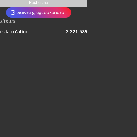
Suivre gregcookandroll
isiteurs
is la création
3 321 539