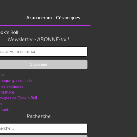
Akanaceram - Céramiques
Newsletter - ABONNE-toi !
pos
othèque gourmande
ries exotiques
ntations
oyages de Cook'n'Roll
as
urants
Recherche