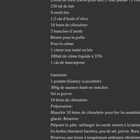
250 ml de lait
4 oeufs bio
1,5 càs d’huile d’olive
10 brins de ciboulette
5 branches d’aneth
Beurre pour la poêle
Pour la crème:
1 citron non traité ou bio
200ml de crème liquide à 35%
1 càs de mascarpone
Garniture:
1 pomme (Granny si possible)
300g de saumon fumé en tranches
Sel et poivre
10 brins de ciboulette
Préparation:
Blanchir 10 brins de ciboulette pour lier les aumôni
glacée. Réserver.
Préparer la pâte: mélanger les oeufs entiers à la farine
les herbes finement hachées, peu de sel, poivre. Bien
Réserver, une heure à température ambiante idéaleme