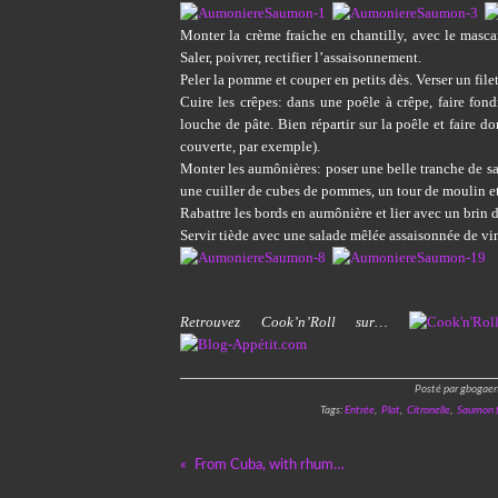
Monter la crème fraiche en chantilly, avec le mascarp
Saler, poivrer, rectifier l’assaisonnement.
Peler la pomme et couper en petits dès. Verser un filet
Cuire les crêpes: dans une poêle à crêpe, faire fond
louche de pâte. Bien répartir sur la poêle et faire do
couverte, par exemple).
Monter les aumônières: poser une belle tranche de s
une cuiller de cubes de pommes, un tour de moulin e
Rabattre les bords en aumônière et lier avec un brin 
Servir tiède avec une salade mêlée assaisonnée de vin
Retrouvez Cook’n’Roll sur…
Posté par gbogaer
Tags:
Entrée
,
Plat
,
Citronelle
,
Saumon 
From Cuba, with rhum…