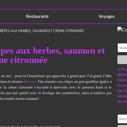
Restaurants
Voyages
RÊPES AUX HERBES, SAUMON ET CRÈME CITRONNÉE
27 janvier 2015
pes aux herbes, saumon et
me citronnée
A Pro
Bibli
 au suc’, pour la Chandeleur qui approche à grand pas! J’ai glané l’idée
Epice
t dans le dernier
Saveurs
. Très réussies ces crêpes un peu gonflées (grâce à
Ferme
 de la crème citronnée s’accorde à merveille avec le poisson fumé et le
Les V
ir pas mal galéré avec le ficelage des aumônières, alors n’oubliez pas
Médi
les rendre moins cassants!
Resta
pris la fin de la bouteille en cuisinant!)