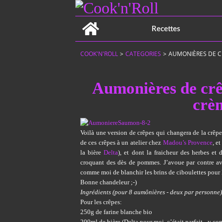
Home
Recettes
COOK'N'ROLL
>
CATEGORIES
>
AUMONIÈRES DE C
Aumonières de crê
crè
Voilà une version de crêpes qui changera de la crêpe
de ces crêpes à un atelier chez
Madou’s Provence
, e
la bière
Delta
), et dont la fraicheur des herbes et
croquant des dès de pommes. J’avoue par contre avo
comme moi de blanchir les brins de ciboulettes pour 
Bonne chandeleur ;-)
Ingrédients (pour 8 aumônières - deux par personne)
Pour les crêpes:
250g de farine blanche bio
200ml de bière (Delta pour moi, c’était parfait - y com