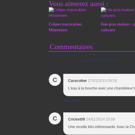
Vous aimerez aussi :
Crêpes marocaines
Foie gras maison - 
Msemmen
cuissons
Commentaires
Ajouter un commentaire
C
Caracoline
27/01/2015 09:59
L'eau à la bouche avec une chandeleur t
Répondre
C
Cricket09
24/01/2014 20:09
Une recette très intéressante. Avec la C