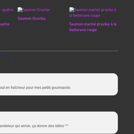
Saumon Gravlax
quatre
Saumon mariné gravlax à la
betterave rouge
out en fraîcheur pour mes petits gourmands
handeleur qui arrive, ça donne des idées ^^