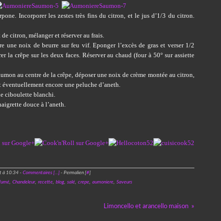
one. Incorporer les zestes très fins du citron, et le jus d’1/3 du citron.
 de citron, mélanger et réserver au frais.
re une noix de beurre sur feu vif. Eponger l’excès de gras et verser 1/2
rer la crêpe sur les deux faces. Réserver au chaud (four à 50° sur assiette
aumon au centre de la crêpe, déposer une noix de crème montée au citron,
t éventuellement encore une peluche d’aneth.
de ciboulette blanchi.
aigrette douce à l’aneth.
t à 10:34 -
Commentaires [
…
]
- Permalien [
#
]
fumé
,
Chandeleur
,
recette
,
blog
,
salé
,
crepe
,
aumoniere
,
Saveurs
Limoncello et arancello maison