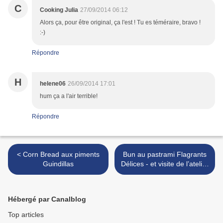
C
Cooking Julia
27/09/2014 06:12
Alors ça, pour être original, ça l'est ! Tu es téméraire, bravo !
:-)
Répondre
H
helene06
26/09/2014 17:01
hum ça a l'air terrible!
Répondre
< Corn Bread aux piments
Bun au pastrami Flagrants
Guindillas
Délices - et visite de l’atelier
>
Hébergé par Canalblog
Top articles