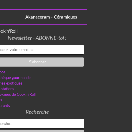
Akanaceram - Céramiques
Newsletter - ABONNE-toi !
pos
othèque gourmande
ries exotiques
ntations
oyages de Cook'n'Roll
as
urants
Recherche