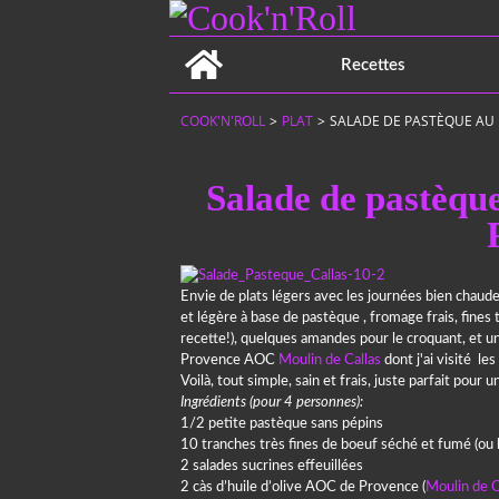
Home
Recettes
COOK'N'ROLL
>
PLAT
>
SALADE DE PASTÈQUE AU 
Salade de pastèque
Envie de plats légers avec les journées bien chaude
et légère à base de pastèque , fromage frais, fines
recette!), quelques amandes pour le croquant, et u
Provence AOC
Moulin de Callas
dont j'ai visité les
Voilà, tout simple, sain et frais, juste parfait pour
Ingrédients (pour 4 personnes):
1/2 petite pastèque sans pépins
10 tranches très fines de boeuf séché et fumé (ou 
2 salades sucrines effeuillées
2 càs d’huile d’olive AOC de Provence (
Moulin de 