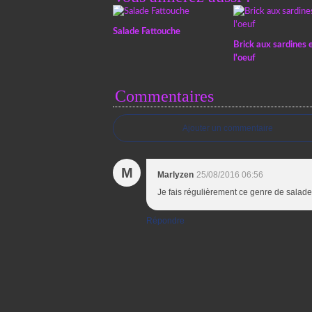
Salade Fattouche
Brick aux sardines e
l'oeuf
Commentaires
Ajouter un commentaire
M
Marlyzen
25/08/2016 06:56
Je fais régulièrement ce genre de salade 
Répondre