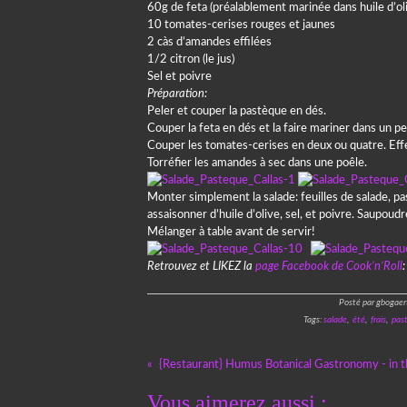
60g de feta (préalablement marinée dans huile d’ol
10 tomates-cerises rouges et jaunes
2 càs d’amandes effilées
1/2 citron (le jus)
Sel et poivre
Préparation:
Peler et couper la pastèque en dés.
Couper la feta en dés et la faire mariner dans un pe
Couper les tomates-cerises en deux ou quatre. Effeu
Torréfier les amandes à sec dans une poêle.
Monter simplement la salade: feuilles de salade, p
assaisonner d’huile d’olive, sel, et poivre. Saupoud
Mélanger à table avant de servir!
Retrouvez et LIKEZ la
page Facebook de Cook’n’Roll
:
Posté par gbogaer
Tags:
salade
,
été
,
frais
,
pas
{Restaurant} Humus Botanical Gastronomy - in th
Vous aimerez aussi :