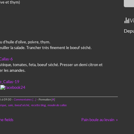
ive et thym)
V
Depu
u d’huile d’olive, poivre, thym.
iller la salade. Trancher très finement le boeuf séché.
astèque, tomates, feta, boeuf séché. Presser un demi citron et
rer les amandes.
t à 09:00 -
Commentaires [
…
]
- Permalien [
#
]
tèque
,
sain
,
boeuf séché
,
recette blog
,
moulin de callas
e fields
Pain boule au levain