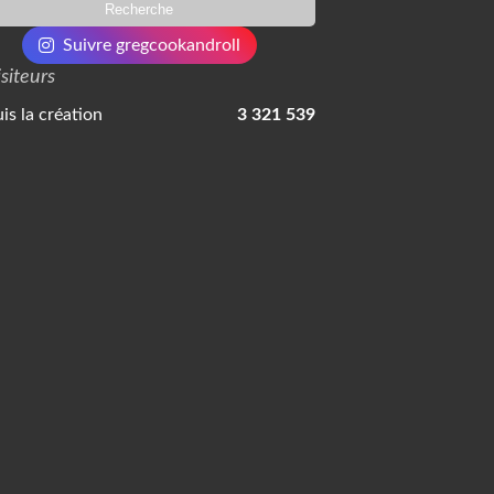
Suivre gregcookandroll
isiteurs
is la création
3 321 539