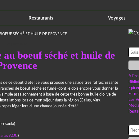
Restaurants
Voyages
BOEUF SÉCHÉ ET HUILE DE PROVENCE
25 juillet 2016
 au boeuf séché et huile de
Provence
A Pro
Bibli
s de ce début d'été! Je vous propose une salade très rafraîchissante
Epice
 tranches de boeuf séché et fumé (dont je dois encore vous donner la
Ferme
n simple assaisonnement à base de cette très bonne huile d'olive de
Les V
 installations lors de mon séjour dans la région (Callas, Var).
Médi
 un repas léger lors d'une chaude journée d'été!
Resta
bresaola)
Callas AOC
)