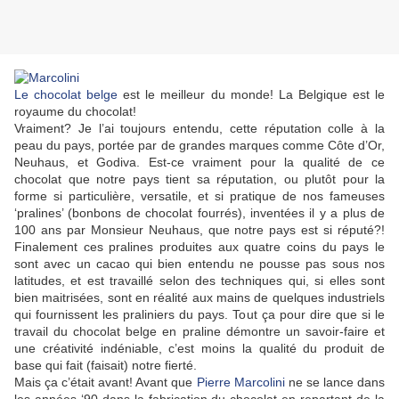
Le chocolat belge
est le meilleur du monde! La Belgique est le
royaume du chocolat!
Vraiment? Je l’ai toujours entendu, cette réputation colle à la
peau du pays, portée par de grandes marques comme Côte d’Or,
Neuhaus, et Godiva. Est-ce vraiment pour la qualité de ce
chocolat que notre pays tient sa réputation, ou plutôt pour la
forme si particulière, versatile, et si pratique de nos fameuses
‘pralines’ (bonbons de chocolat fourrés), inventées il y a plus de
100 ans par Monsieur Neuhaus, que notre pays est si réputé?!
Finalement ces pralines produites aux quatre coins du pays le
sont avec un cacao qui bien entendu ne pousse pas sous nos
latitudes, et est travaillé selon des techniques qui, si elles sont
bien maitrisées, sont en réalité aux mains de quelques industriels
qui fournissent les praliniers du pays. Tout ça pour dire que si le
travail du chocolat belge en praline démontre un savoir-faire et
une créativité indéniable, c’est moins la qualité du produit de
base qui fait (faisait) notre fierté.
Mais ça c’était avant! Avant que
Pierre Marcolini
ne se lance dans
les années ‘90 dans la fabrication du chocolat en repartant de la