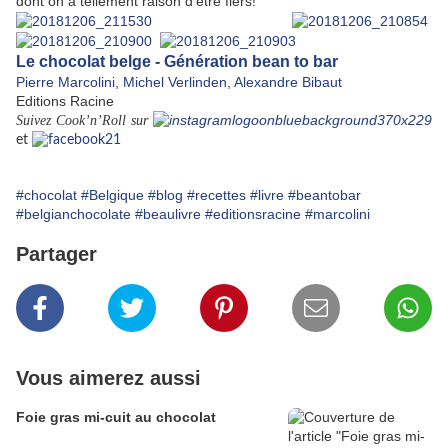
dont on a tellement raison d’être fiers!
Le chocolat belge - Génération bean to bar
Pierre Marcolini
,
Michel Verlinden
,
Alexandre Bibaut
Editions Racine
Suivez Cook’n’Roll sur
et
#chocolat
#Belgique
#blog
#recettes
#livre
#beantobar
#belgianchocolate
#beaulivre
#editionsracine
#marcolini
Partager
Vous aimerez aussi
Foie gras mi-cuit au chocolat