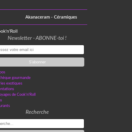
Akanaceram - Céramiques
Newsletter - ABONNE-toi !
pos
othèque gourmande
ries exotiques
ntations
oyages de Cook'n'Roll
as
urants
Recherche