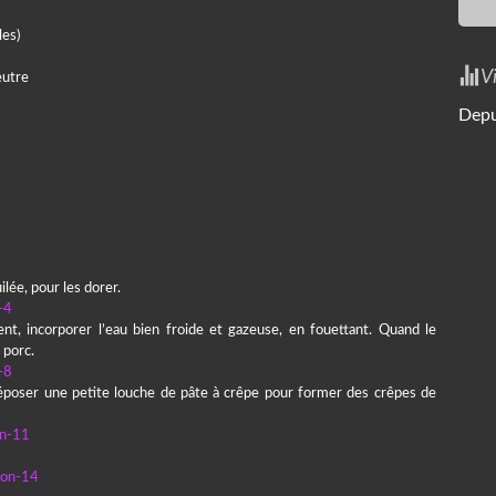
les)
V
eutre
Depu
ilée, pour les dorer.
ent, incorporer l’eau bien froide et gazeuse, en fouettant. Quand le
 porc.
 déposer une petite louche de pâte à crêpe pour former des crêpes de