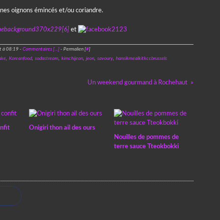
unes oignons émincés et/ou coriandre.
et
t à 08:19 -
Commentaires [
…
]
- Permalien [
#
]
ake
,
Koreanfood
,
sodastream
,
kimchijeon
,
jeon
,
savoury
,
hansikmealkitkccbrussels
Un weekend gourmand à Rochehaut
nfit
Onigiri thon ail des ours
Nouilles de pommes de
terre sauce Tteokbokki