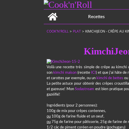
Home
Recettes
COOK'N'ROLL
>
PLAT
>
KIMCHIJEON - CRÊPE AU K
KimchiJeon
Voilà une recette très simple de crêpe au kimchi
son
kimchi maison
(recette
ICI
) et que j’ai hâte d
et carottes par exemple, ou un
kimchi de bettes
ou 
La petite astuce pour obtenir des crêpes croustilla
et gazeuse! Mon
Sodastream
est bien pratique pour
gazéifié!
Ingrédients (pour 2 personnes):
100g de mix pour crêpes coréennes,
ou
100g de farine fluide et un oeuf,
ou
75g de farine pour pâtisserie, 25g de farine de r
1/2 càc de piment coréen en poudre (gochugaru)