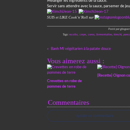
Mélanger les ingrédients de la sauce.
Servir sans attendre avec la sauce, parsemer de je
SUIS et LIKE Cook’n’Roll sur
Posté par gbogaer
Tags:
recette
,
crepe
,
coree
,
fermentation
,
kimchi
,
panc
Banh Mi végétarien à la patate douce
Vous aimerez aussi :
{Recette} Oignon co
Crevettes en robe de
pommes de terre
Commentaires
Ajouter un commentaire