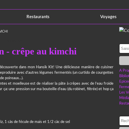
Restaurants
Voyages
IMCHI
9 mars 2022
 - crêpe au kimchi
 découverte dans mon Hansik Kit! Une délicieuse manière de cuisiner
A Pro
e reproduire avec d’autres légumes fermentés (un curtido de courgettes
Bibli
de poireaux…).
Epice
ntes et moelleuse est de réaliser la pâte à crêpes avec de l’eau froide
Ferme
 ça: une pression sur ma bouteille d’eau (du robinet, filtrée) et hop ça
Les V
Médi
Resta
iz, 1 càs de fécule de maïs et 1/2 càc de sel