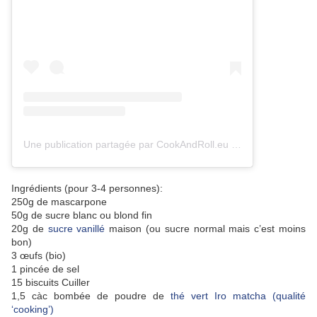
Une publication partagée par CookAndRoll.eu - Food blog (@gregcookandroll)
Ingrédients (pour 3-4 personnes):
250g de mascarpone
50g de sucre blanc ou blond fin
20g de
sucre vanillé
maison (ou sucre normal mais c’est moins
bon)
3 œufs (bio)
1 pincée de sel
15 biscuits Cuiller
1,5 càc bombée de poudre de
thé vert Iro matcha (qualité
‘cooking’)