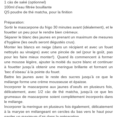
1 càs de saké (optionnel)
100ml d’eau filtrée bouillante
QS poudre de thé matcha, pour la finition
Préparation:
Sortir le mascarpone du frigo 30 minutes avant (idéalement), et le
fouetter un peu pour le rendre bien crémeux.
Séparer le blanc des jaunes en prenant un maximum de mesures
d’hygiène (les oeufs seront dégustés crus).
Monter les blancs en neige (dans un récipient et avec un fouet
nettoyés au vinaigre) avec une pincée de sel (pour le goût, pas
pour les faire mieux monter!). Quand ils commencent à former
une mousse légère, ajouter la moitié du sucre blanc et continuer
à fouetter jusqu’à obtenir une meringue brillante et formant un
‘bec d’oiseau’ à la pointe du fouet.
Battre les jaunes avec le reste des sucres jusqu’à ce que le
mélange forme une crème mousseuse et épaisse.
Incorporer le mascarpone aux jaunes d’oeufs en plusieurs fois,
délicatement, avec 1/2 càc de thé matcha, jusqu’à ce que les
grumeaux de mascarpone soient complètement incorporés dans
le mélange.
Incorporer la meringue en plusieurs fois également, délicatement
à la maryse en mélangeant en cercles du bas vers le haut pour
garder un maximum d’air dans la préparation.