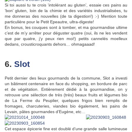
Si toi aussi tu te crois ‘intolérant au gluten’, essaie ces pains au
‘bon’ gluten, loin de la chimie et des variétés industrialisées, tu
me donneras des nouvelles (de ta digestion!) :-) Mention toute
particulière pour le Petit Epeautre, ultra-digeste!
En bonus, les couques sont à tomber, et ma gourmandise ultime
c’est de m’y arrêter pour déguster quatre (oui, ils ne les vendent
que par quatre, j’y peux rien moi!) petits cannelés moelleux
dedans, crousticroquants dehors… ohmagaaad!
6.
Slot
Petit dernier des lieux gourmands de la commune, Slot a investi
un bâtiment centenaire en face du shopping, en bordure de parc
et de végétation. Entièrement dédié à la gourmandise, on y
retrouve une sélection de très (très) beaux fruits et légumes bio
de La Ferme du Peuplier, quelques frigos bien remplis de
fromages, charcuteries, viandes bio également, les pains de
Levain, pâtes gourmandes d’Eugène, etc…
Cet espace épicerie fine est doublé d’une grande salle lumineuse