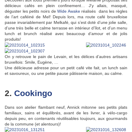
Découvert aux touts premiers jours lorsque Mélanie proposait ses
délicieux cafés en plein confinement… J’y allais, masqué,
déguster les petits noirs de
Wide Awake
réalisés dans les règles
de l’art caféiné de Mel! Depuis lors, ma route café bruxelloise
passe invariablement par Melkafé, qui s’est doté d’une jolie salle,
d’une très belle et calme terrasse en intérieur d’îlot, et d’un menu
lunch et brunch réalisé avec beaucoup d’amour et de jolis
produits!
On y retrouve le pain de Levain, et les délices d’autres artisans
bruxellois: Smile, Eugène, …
Une délicieuse adresse pour un petit café vite fait, un lunch sain
et savoureux, ou une petite pause pâtisserie maison, au calme.
2.
Cookingo
Dans son atelier flambant neuf, Annick mitonne ses petits plats
familiaux, sains et équilibrés, avant de les livrer, à vélo-cargo
depuis peu, en contenants réutilisables toujours, aux gourmands
de la commune (et alentours)!