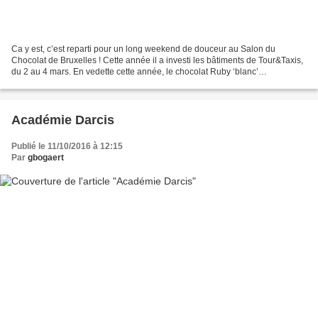
Ca y est, c’est reparti pour un long weekend de douceur au Salon du
Chocolat de Bruxelles ! Cette année il a investi les bâtiments de Tour&Taxis,
du 2 au 4 mars. En vedette cette année, le chocolat Ruby ‘blanc’
naturellement rose de Callebaut, original...
Académie Darcis
Publié le 11/10/2016 à 12:15
Par
gbogaert