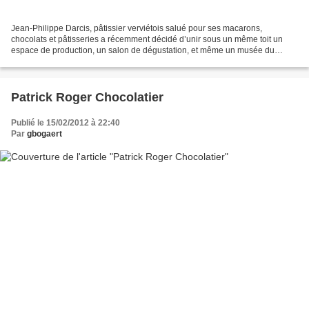
Jean-Philippe Darcis, pâtissier verviétois salué pour ses macarons,
chocolats et pâtisseries a récemment décidé d’unir sous un même toit un
espace de production, un salon de dégustation, et même un musée du
chocolat, à deux pas du centre de Verviers....
Patrick Roger Chocolatier
Publié le 15/02/2012 à 22:40
Par
gbogaert