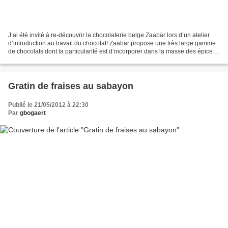
J’ai été invité à re-découvrir la chocolaterie belge Zaabär lors d’un atelier
d’introduction au travail du chocolat! Zaabär propose une très large gamme
de chocolats dont la particularité est d’incorporer dans la masse des épices,
petits fruits et herbes...
Gratin de fraises au sabayon
Publié le 21/05/2012 à 22:30
Par
gbogaert